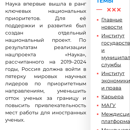
ТЕМЫ
Наука впервые вышла в ранг
ключевых национальных
приоритетов. Для её
Главные
поддержки и развития был
новости
создан отдельный
Институт
национальный проект. По
государст
результатам реализации
и
нацпроекта «Наука»,
муниципа
рассчитанного на 2019–2024
службы
годы, Россия должна войти в
Институт
пятерку мировых научных
экономик
лидеров по приоритетным
и права
направлениям, уменьшить
Карьера
отток ученых за границу и
повысить привлекательность
МАГУ
мест работы для иностранных
Междисци
ученых.
платформ