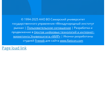
© 1994-2025 АНО ВО Самарский университет
государственного управления «Международный институт
рынка»
|
Пользовательское соглашение
| Разработка и
продвижение в
Центре цифровых технологий и интернет-
маркетинга Университета «МИР»
| Иконки разработаны
студией
Freepik
для сайта
www.flaticon.com
Page load link