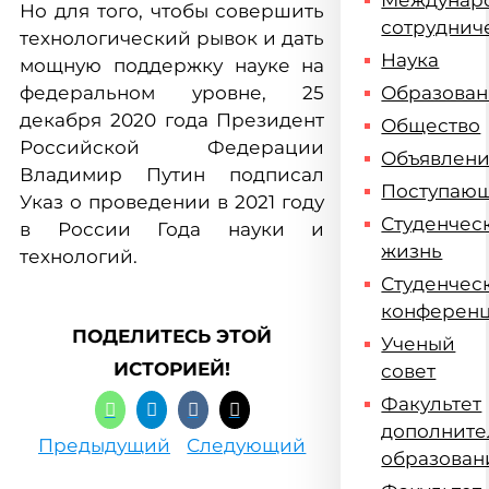
Междунар
Но для того, чтобы совершить
сотруднич
технологический рывок и дать
Наука
мощную поддержку науке на
федеральном уровне, 25
Образова
декабря 2020 года Президент
Общество
Российской Федерации
Объявлен
Владимир Путин подписал
Поступаю
Указ о проведении в 2021 году
Студенчес
в России Года науки и
жизнь
технологий.
Студенчес
конферен
ПОДЕЛИТЕСЬ ЭТОЙ
Ученый
ИСТОРИЕЙ!
совет
Факультет
дополните
Предыдущий
Следующий
образован