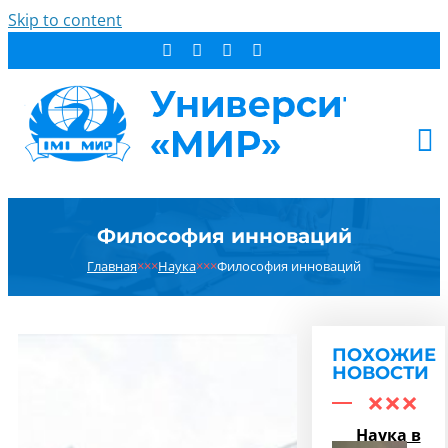
Skip to content
АБИТУРИЕНТУ
Философия инноваций
СТУДЕНТУ
Главная
×××
Наука
×××
Философия инноваций
ДОПОБРАЗОВАНИЕ
ОБ УНИВЕРСИТЕТЕ
НОВОСТИ
ПОХОЖИЕ
КОНТАКТЫ
НОВОСТИ
РЕЗУЛЬТАТ ПОИСКА:
Наука в