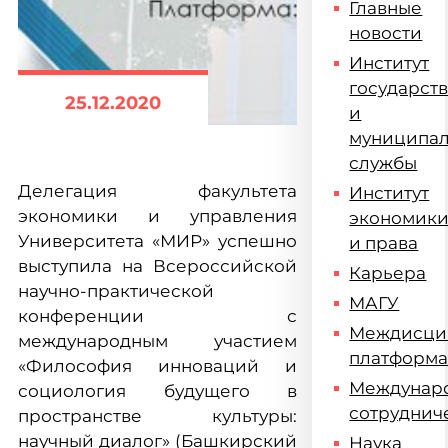
Главные
новости
Институт
государст
25.12.2020
и
муниципа
службы
Делегация факультета
Институт
экономики и управления
экономик
Университета «МИР» успешно
и права
выступила на Всероссийской
Карьера
научно-практической
МАГУ
конференции с
Междисци
международным участием
платформ
«Философия инноваций и
Междунар
социология будущего в
сотруднич
пространстве культуры:
научный диалог» (Башкирский
Наука