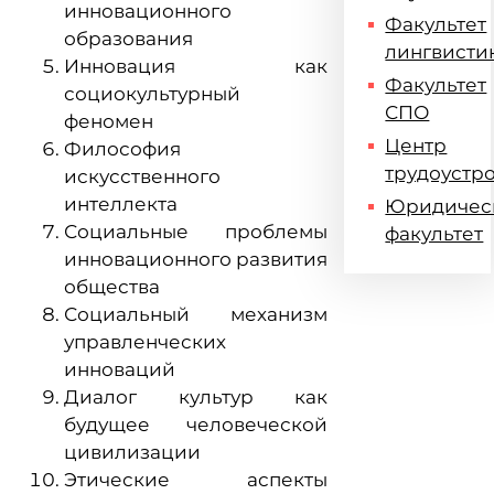
инновационного
Факультет
образования
лингвисти
Инновация как
Факультет
социокультурный
СПО
феномен
Центр
Философия
трудоустр
искусственного
интеллекта
Юридичес
Социальные проблемы
факультет
инновационного развития
общества
Социальный механизм
управленческих
инноваций
Диалог культур как
будущее человеческой
цивилизации
Этические аспекты