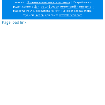
рынка»
|
Пользовательское соглашение
| Разработка и
продвижение в
Центре цифровых технологий и интернет-
маркетинга Университета «МИР»
| Иконки разработаны
студией
Freepik
для сайта
www.flaticon.com
Page load link