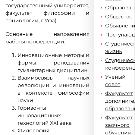
государственный университет,
Образова
факультет философии и
Общество
социологии, г.Уфа).
Объявлен
Основные направления
Поступаю
работы конференции:
Студенчес
жизнь
Инновационные методы и
Студенчес
формы преподавания
конферен
гуманитарных дисциплин
Ученый
Взаимосвязь научных
совет
революций и инноваций
в контексте философии
Факультет
науки
дополните
Горизонты
образован
инновационных
Факультет
технологий XXI века
заочного
Философия
обучения