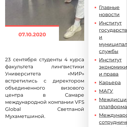
Главные
новости
Институт
государст
07.10.2020
и
муниципа
службы
23 сентября студенты 4 курса
Институт
факультета лингвистики
экономик
Университета «МИР»
и права
встретились с директором
Карьера
объединенного визового
МАГУ
центра в Самаре
Междисци
международной компании VFS
платформ
Global Светланой
Междунар
Мухаметшиной.
сотруднич