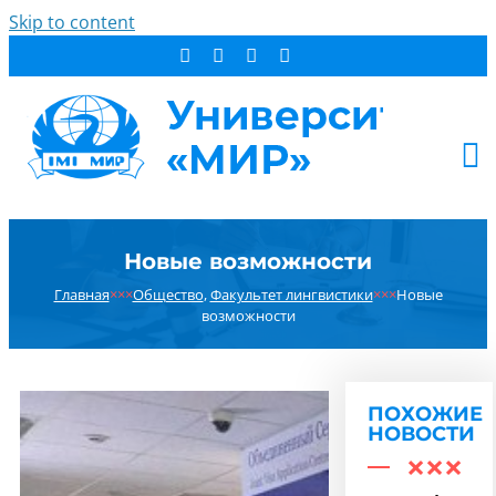
Skip to content
АБИТУРИЕНТУ
Новые возможности
СТУДЕНТУ
Главная
×××
Общество
,
Факультет лингвистики
×××
Новые
ДОПОБРАЗОВАНИЕ
возможности
ОБ УНИВЕРСИТЕТЕ
НОВОСТИ
КОНТАКТЫ
ПОХОЖИЕ
НОВОСТИ
РЕЗУЛЬТАТ ПОИСКА: