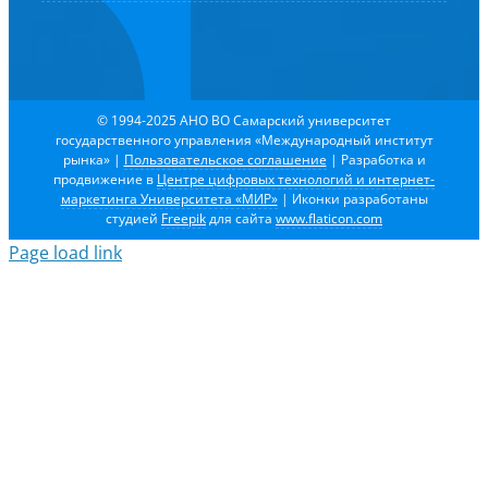
© 1994-2025 АНО ВО Самарский университет
государственного управления «Международный институт
рынка»
|
Пользовательское соглашение
| Разработка и
продвижение в
Центре цифровых технологий и интернет-
маркетинга Университета «МИР»
| Иконки разработаны
студией
Freepik
для сайта
www.flaticon.com
Page load link