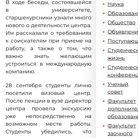
В ходе беседы, состоявшейся
Наука
в университете,
Образова
старшекурсники узнали много
Общество
нового о деятельности центра.
Объявлен
Им рассказали о требованиях
к соискателям при приеме на
Поступаю
работу, а также о том, что
Студенчес
важно знать желающим
жизнь
устроиться в международную
Студенчес
компанию.
конферен
Ученый
28 сентября студенты лично
совет
посетили визовый центр.
После лекции в вузе директор
Факультет
центра провела экскурсию
дополните
уже непосредственно на
образован
возможном месте работы.
Факультет
Студенты убедились, что
заочного