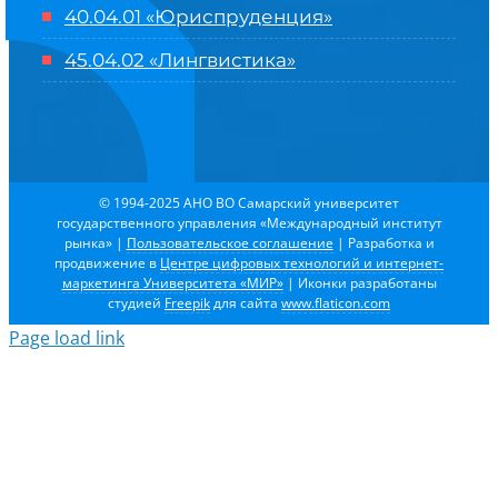
40.04.01 «Юриспруденция»
45.04.02 «Лингвистика»
© 1994-2025 АНО ВО Самарский университет
государственного управления «Международный институт
рынка»
|
Пользовательское соглашение
| Разработка и
продвижение в
Центре цифровых технологий и интернет-
маркетинга Университета «МИР»
| Иконки разработаны
студией
Freepik
для сайта
www.flaticon.com
Page load link