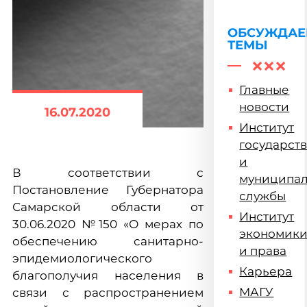
почтили
память
жертв
ОБСУЖДА
ТЕМЫ
геноцида
советского
народа
Главные
новости
16.07.2020
Институт
государст
и
В соответствии с
муниципа
Постановление Губернатора
службы
Самарской области от
Институт
30.06.2020 №150 «О мерах по
экономик
обеспечению санитарно-
и права
эпидемиологического
Карьера
благополучия населения в
МАГУ
связи с распространением