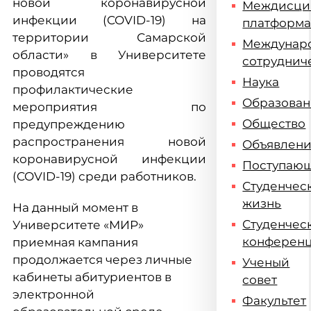
новой коронавирусной
Междисци
инфекции (COVID-19) на
платформ
территории Самарской
Междунар
области» в Университете
сотруднич
проводятся
Наука
профилактические
Образова
мероприятия по
Общество
предупреждению
распространения новой
Объявлен
коронавирусной инфекции
Поступаю
(COVID-19) среди работников.
Студенчес
жизнь
На данный момент в
Студенчес
Университете «МИР»
конферен
приемная кампания
продолжается через личные
Ученый
кабинеты абитуриентов в
совет
электронной
Факультет