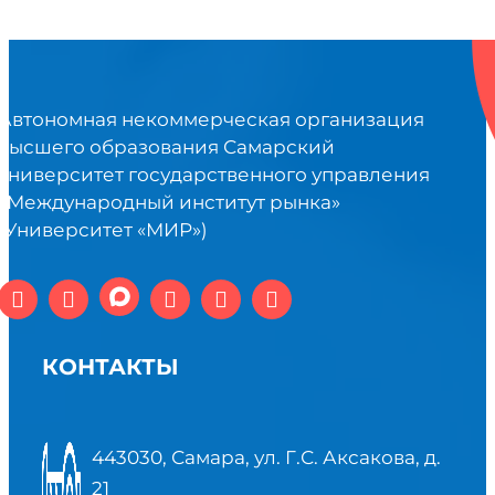
Автономная некоммерческая организация
высшего образования Самарский
университет государственного управления
«Международный институт рынка»
(Университет «МИР»)
КОНТАКТЫ
443030, Самара, ул. Г.С. Аксакова, д.
21