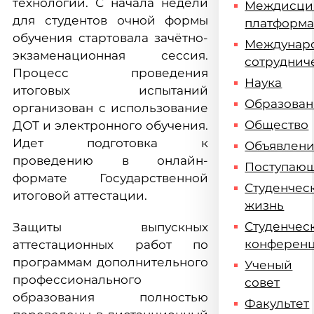
технологий. С начала недели
Междисци
для студентов очной формы
платформ
обучения стартовала зачётно-
Междунар
экзаменационная сессия.
сотруднич
Процесс проведения
Наука
итоговых испытаний
Образова
организован с использование
Общество
ДОТ и электронного обучения.
Идет подготовка к
Объявлен
проведению в онлайн-
Поступаю
формате Государственной
Студенчес
итоговой аттестации.
жизнь
Студенчес
Защиты выпускных
конферен
аттестационных работ по
программам дополнительного
Ученый
профессионального
совет
образования полностью
Факультет