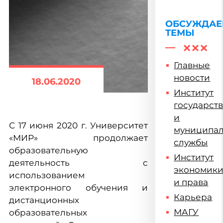
почтили
память
жертв
ОБСУЖДА
ТЕМЫ
геноцида
советского
народа
Главные
новости
18.06.2020
Институт
государст
и
С 17 июня 2020 г. Университет
муниципа
«МИР» продолжает
службы
образовательную
Институт
деятельность с
экономик
использованием
и права
электронного обучения и
Карьера
дистанционных
МАГУ
образовательных