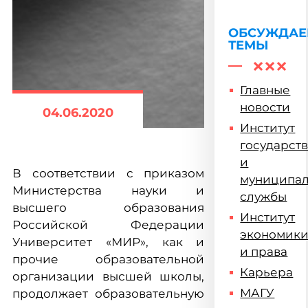
почтили
память
жертв
ОБСУЖДА
ТЕМЫ
геноцида
советского
народа
Главные
новости
04.06.2020
Институт
государст
и
В соответствии с приказом
муниципа
Министерства науки и
службы
высшего образования
Институт
Российской Федерации
экономик
Университет «МИР», как и
и права
прочие образовательной
Карьера
организации высшей школы,
МАГУ
продолжает образовательную