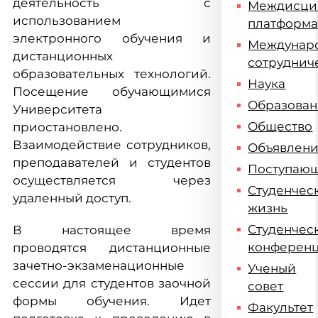
деятельность с
Междисци
использованием
платформ
электронного обучения и
Междунар
дистанционных
сотруднич
образовательных технологий.
Наука
Посещение обучающимися
Образова
Университета
Общество
приостановлено.
Взаимодействие сотрудников,
Объявлен
преподавателей и студентов
Поступаю
осуществляется через
Студенчес
удаленный доступ.
жизнь
Студенчес
В настоящее время
конферен
проводятся дистанционные
зачетно-экзаменационные
Ученый
сессии для студентов заочной
совет
формы обучения. Идет
Факультет