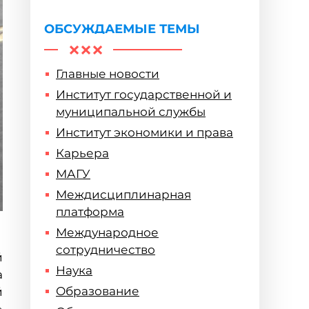
жертв геноцида
советского народа
ОБСУЖДАЕМЫЕ ТЕМЫ
Главные новости
Институт государственной и
муниципальной службы
Институт экономики и права
Карьера
МАГУ
Междисциплинарная
платформа
Международное
сотрудничество
й
Наука
а
Образование
й