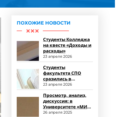
ПОХОЖИЕ НОВОСТИ
Студенты Колледжа
на квесте «Доходы и
расходы»
23 апреля 2026
Студенты
факультета СПО
сразились в
финансовых
23 апреля 2026
поединках на IX
Просмотр, анализ,
Всероссийском
дискуссия: в
фестивале науки и
Университете «МИР»
техники
почтили память
26 апреля 2025