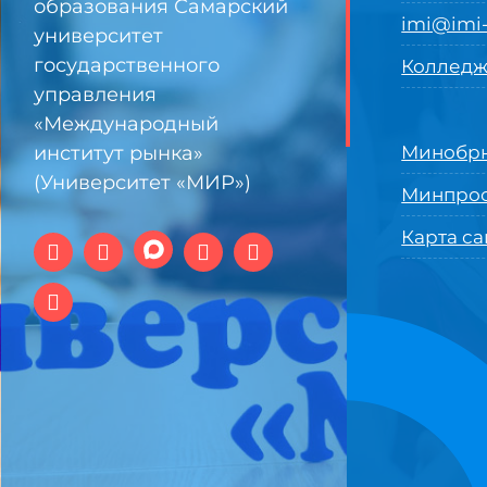
образования Самарский
imi@imi-
университет
государственного
Колледж
управления
«Международный
институт рынка»
Минобрн
(Университет «МИР»)
Минпро
Карта са