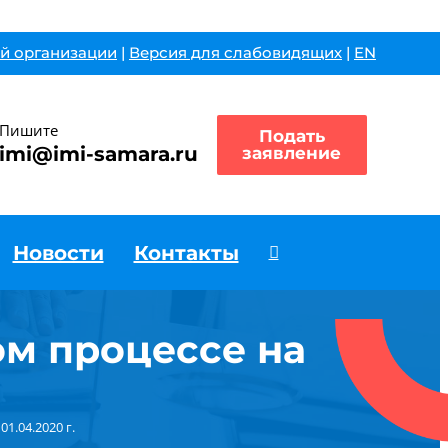
й организации
|
Версия для слабовидящих
|
EN
Пишите
Подать
imi@imi-samara.ru
заявление
Новости
Контакты
м процессе на
.04.2020 г.