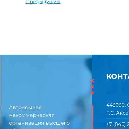
Предыдущий
КОНТ
×
×
×
443030, 
Автономная
Г.С. Акса
некоммерческая
организация высшего
+7 (846)