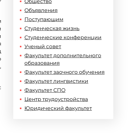
»
Общество
Объявления
Поступающим
м
Студенческая жизнь
и
и
Студенческие конференции
я
Ученый совет
д
Факультет дополнительного
о
образования
,
Факультет заочного обучения
Факультет лингвистики
с
Факультет СПО
Центр трудоустройства
Юридический факультет