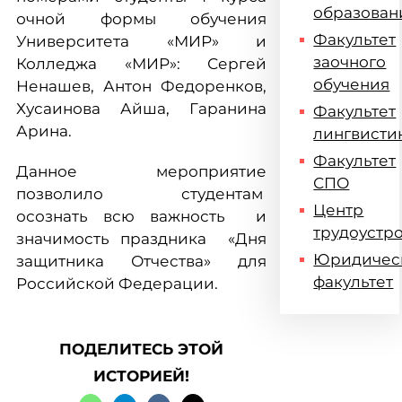
образован
очной формы обучения
Факультет
Университета «МИР» и
заочного
Колледжа «МИР»: Сергей
обучения
Ненашев, Антон Федоренков,
Хусаинова Айша, Гаранина
Факультет
Арина.
лингвисти
Факультет
Данное мероприятие
СПО
позволило студентам
Центр
осознать всю важность и
трудоустр
значимость праздника «Дня
Юридичес
защитника Отчества» для
факультет
Российской Федерации.
ПОДЕЛИТЕСЬ ЭТОЙ
ИСТОРИЕЙ!