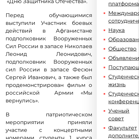
«Дню Защитника Отечества».
платформ
Междунар
Перед обучающимися
сотруднич
выступили Участник боевых
Наука
действий в Афганистане
подполковник Вооруженных
Образова
Сил России в запасе Николаев
Общество
Леонид Леонидович,
Объявлен
подполковник Вооруженных
Поступаю
сил России в запасе Фесюн
Студенчес
Сергей Иванович, а также был
жизнь
продемонстрирован фильм о
российской Армии «Мы
Студенчес
вернулись».
конферен
Ученый
В патриотическом
совет
мероприятии приняли
Факультет
участие с концертными
дополните
номерами студенты 1 курса