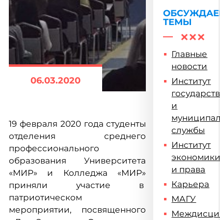
ОБСУЖДА
ТЕМЫ
Главные
новости
06.03.2020
Институт
государст
и
муниципа
19 февраля 2020 года студенты
службы
отделения среднего
Институт
профессионального
экономик
образования Университета
и права
«МИР» и Колледжа «МИР»
Карьера
приняли участие в
патриотическом
МАГУ
мероприятии, посвященного
Междисци