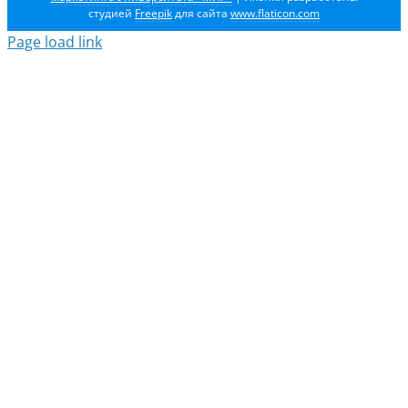
студией
Freepik
для сайта
www.flaticon.com
Page load link