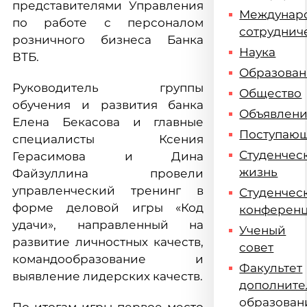
представителями Управления
Междунар
по работе с персоналом
сотруднич
розничного бизнеса Банка
Наука
ВТБ.
Образова
Руководитель группы
Общество
обучения и развития банка
Объявлен
Елена Бекасова и главные
Поступаю
специалисты Ксения
Студенчес
Герасимова и Дина
жизнь
Файзуллина провели
управленческий тренинг в
Студенчес
форме деловой игры «Код
конферен
удачи», направленный на
Ученый
развитие личностных качеств,
совет
командообразование и
Факультет
выявление лидерских качеств.
дополните
образован