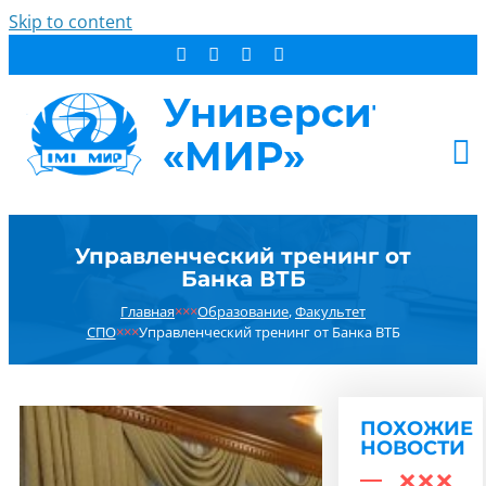
Skip to content
АБИТУРИЕНТУ
Управленческий тренинг от
СТУДЕНТУ
Банка ВТБ
ДОПОБРАЗОВАНИЕ
Главная
×××
Образование
,
Факультет
ОБ УНИВЕРСИТЕТЕ
СПО
×××
Управленческий тренинг от Банка ВТБ
НОВОСТИ
КОНТАКТЫ
ПОХОЖИЕ
РЕЗУЛЬТАТ ПОИСКА:
НОВОСТИ