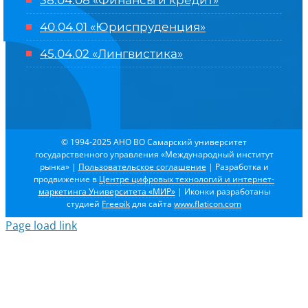
38.04.08 «Финансы и кредит»
40.04.01 «Юриспруденция»
45.04.02 «Лингвистика»
© 1994-2025 АНО ВО Самарский университет
государственного управления «Международный институт
рынка»
|
Пользовательское соглашение
| Разработка и
продвижение в
Центре цифровых технологий и интернет-
маркетинга Университета «МИР»
| Иконки разработаны
студией
Freepik
для сайта
www.flaticon.com
Page load link