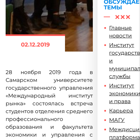
ОБСУЖДА
ТЕМЫ
Главные
новости
02.12.2019
Институт
государст
и
муниципа
28 ноября 2019 года в
службы
Самарском университете
Институт
государственного управления
экономик
«Международный институт
и права
рынка» состоялась встреча
Карьера
студентов отделения среднего
профессионального
МАГУ
образования и факультета
Междисци
экономики и управления с
платформ