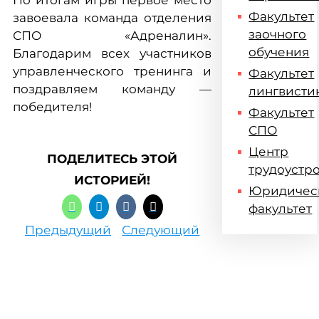
По итогам игры первое место
Факультет
завоевала команда отделения
заочного
СПО «Адреналин».
обучения
Благодарим всех участников
управленческого тренинга и
Факультет
поздравляем команду —
лингвисти
победителя!
Факультет
СПО
Центр
ПОДЕЛИТЕСЬ ЭТОЙ
трудоустр
ИСТОРИЕЙ!
Юридичес
факультет
Предыдущий
Следующий