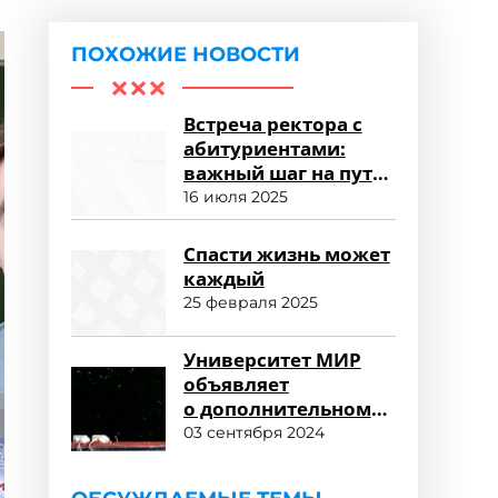
ПОХОЖИЕ НОВОСТИ
Встреча ректора с
абитуриентами:
важный шаг на пути
к успешному
16 июля 2025
зачислению
Спасти жизнь может
каждый
25 февраля 2025
Университет МИР
объявляет
о дополнительном
наборе
03 сентября 2024
и продолжении
приема заявлений