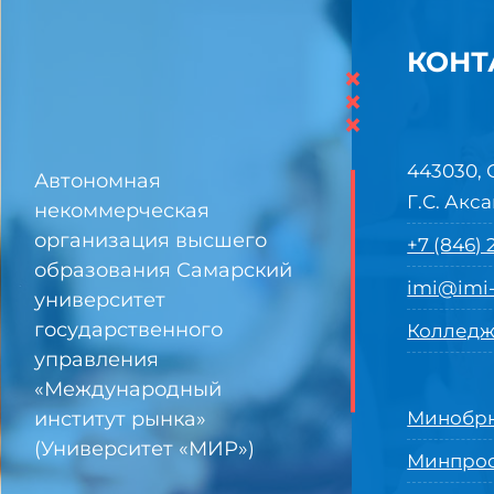
КОНТ
×
×
×
443030, 
Автономная
Г.С. Акса
некоммерческая
организация высшего
+7 (846)
образования Самарский
imi@imi-
университет
государственного
Колледж
управления
«Международный
институт рынка»
Минобрн
(Университет «МИР»)
Минпро