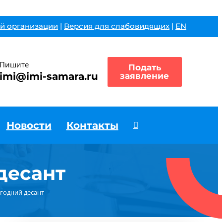
й организации
|
Версия для слабовидящих
|
EN
Пишите
Подать
imi@imi-samara.ru
заявление
Новости
Контакты
десант
годний десант