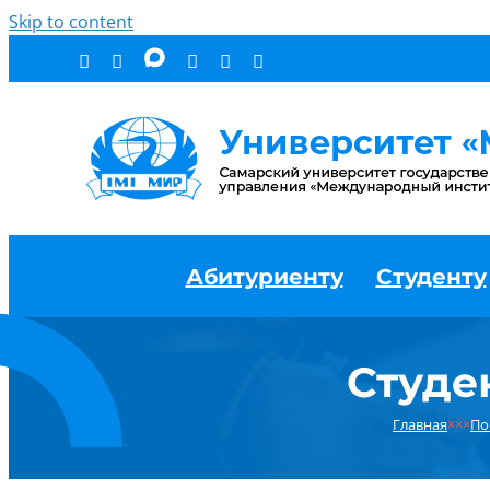
Skip to content
Абитуриенту
Студенту
Студе
Главная
×××
По