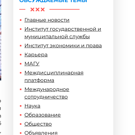
ОБСУЖДАЕМЫЕ ТЕМЫ
Главные новости
Институт государственной и
муниципальной службы
Институт экономики и права
Карьера
МАГУ
Междисциплинарная
платформа
Международное
сотрудничество
о
Наука
и
Образование
в
б
Общество
,
Объявления