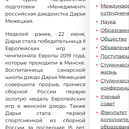
Междунар
подготовки «Менеджмент»
сотруднич
российская дзюдоистка Дарья
Межецкая.
Наука
Образова
Неделей ранее, 22 июня,
Общество
Дарья стала победительница II
Объявлен
Европейских игр и
чемпионата Европы 2019 года,
Поступаю
которые проходили в Минске.
Студенчес
Воспитанница самарской
жизнь
школы дзюдо Дарья Межецкая
Студенчес
совершила прорыв, принеся
конферен
сборной России первую
Ученый
золотую медаль Европейских
совет
игр в женском дзюдо. Также
Факультет
Дарья стала первой
дополните
спортсменкой из сборной
образован
России за последние 15 лет,