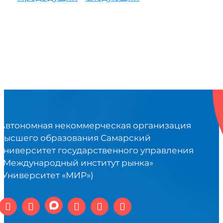
Автономная некоммерческая организация
высшего образования Самарский
университет государственного управления
«Международный институт рынка»
(Университет «МИР»)