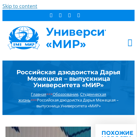
Skip to content
АБИТУРИЕНТУ
Российская дзюдоистка Дарья
СТУДЕНТУ
Межецкая – выпускница
ДОПОБРАЗОВАНИЕ
Университета «МИР»
ОБ УНИВЕРСИТЕТЕ
Главная
×××
Образование
,
Студенческая
жизнь
×××
Российская дзюдоистка Дарья Межецкая –
НОВОСТИ
выпускница Университета «МИР»
КОНТАКТЫ
РЕЗУЛЬТАТ ПОИСКА:
ПОХОЖИЕ