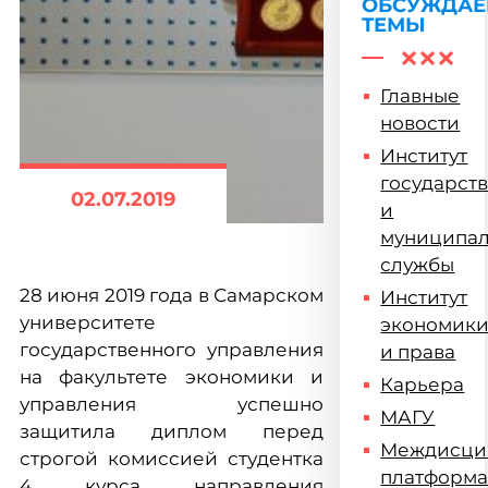
ОБСУЖДА
ТЕМЫ
Главные
новости
Институт
государст
02.07.2019
и
муниципа
службы
28 июня 2019 года в Самарском
Институт
университете
экономик
государственного управления
и права
на факультете экономики и
Карьера
управления успешно
МАГУ
защитила диплом перед
Междисци
строгой комиссией студентка
платформ
4 курса направления