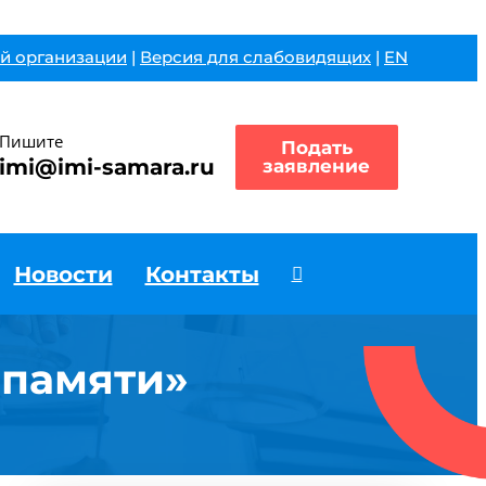
й организации
|
Версия для слабовидящих
|
EN
Пишите
Подать
imi@imi-samara.ru
заявление
Новости
Контакты
 памяти»