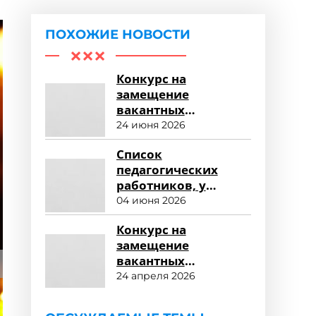
ПОХОЖИЕ НОВОСТИ
Конкурс на
замещение
вакантных
должностей
24 июня 2026
профессорско-
Список
преподавательского
педагогических
состава
работников, у
которых в 2026-2027
04 июня 2026
учебном году
Конкурс на
истекает срок
замещение
действия трудового
вакантных
договора
должностей научных
24 апреля 2026
работников