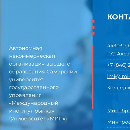
КОНТ
×
×
×
443030, 
Автономная
Г.С. Акса
некоммерческая
организация высшего
+7 (846)
образования Самарский
imi@imi-
университет
государственного
Колледж
управления
«Международный
институт рынка»
Минобрн
(Университет «МИР»)
Минпро