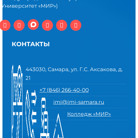
(Университет «МИР»)
КОНТАКТЫ
443030, Самара, ул. Г.С. Аксакова, д.
21
+7 (846) 266-40-00
imi@imi-samara.ru
Колледж «МИР»