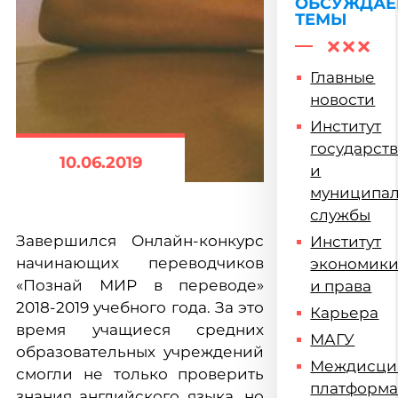
подвел
ОБСУЖДА
ТЕМЫ
итоги
Главные
новости
Институт
государст
10.06.2019
и
муниципа
службы
Завершился Онлайн-конкурс
Институт
начинающих переводчиков
экономик
«Познай МИР в переводе»
и права
2018-2019 учебного года. За это
Карьера
время учащиеся средних
МАГУ
образовательных учреждений
Междисци
смогли не только проверить
платформ
знания английского языка, но