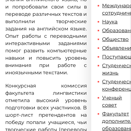
Междунар
и попробовали свои силы в
сотруднич
переводе различных текстов и
выполнили творческие
Наука
задания на английском языке.
Образова
Опыт работы с переводными
Общество
интерактивными заданиями
Объявлен
помог развить компьютерные
Поступаю
навыки и повысить уровень
внимания при работе с
Студенчес
иноязычными текстами.
жизнь
Студенчес
Конкурсная комиссия
конферен
факультета лингвистики
Ученый
отметила высокий уровень
совет
подготовки всех участников. В
Факультет
шорт-лист претендентов на
дополните
победу попали учащиеся, чьи
образован
творческие работы (переводы