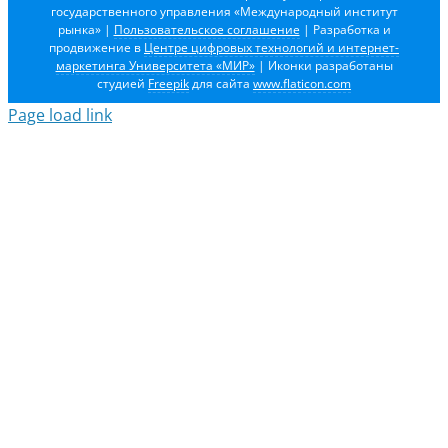
государственного управления «Международный институт
рынка»
|
Пользовательское соглашение
| Разработка и
продвижение в
Центре цифровых технологий и интернет-
маркетинга Университета «МИР»
| Иконки разработаны
студией
Freepik
для сайта
www.flaticon.com
Page load link