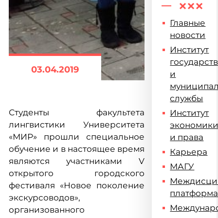
Главные
новости
Институт
государст
03.04.2019
и
муниципа
службы
Студенты факультета
Институт
лингвистики Университета
экономик
«МИР» прошли специальное
и права
обучение и в настоящее время
Карьера
являются участниками V
МАГУ
открытого городского
Междисци
фестиваля «Новое поколение
платформ
экскурсоводов»,
Междунар
организованного