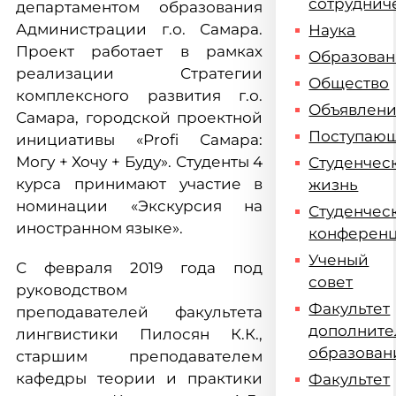
сотруднич
департаментом образования
Администрации г.о. Самара.
Наука
Проект работает в рамках
Образова
реализации Стратегии
Общество
комплексного развития г.о.
Объявлен
Самара, городской проектной
Поступаю
инициативы «Profi Самара:
Могу + Хочу + Буду». Студенты 4
Студенчес
курса принимают участие в
жизнь
номинации «Экскурсия на
Студенчес
иностранном языке».
конферен
Ученый
С февраля 2019 года под
совет
руководством
Факультет
преподавателей факультета
дополните
лингвистики Пилосян К.К.,
образован
старшим преподавателем
кафедры теории и практики
Факультет