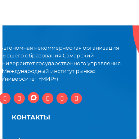
Автономная некоммерческая организация
высшего образования Самарский
университет государственного управления
«Международный институт рынка»
(Университет «МИР»)
КОНТАКТЫ