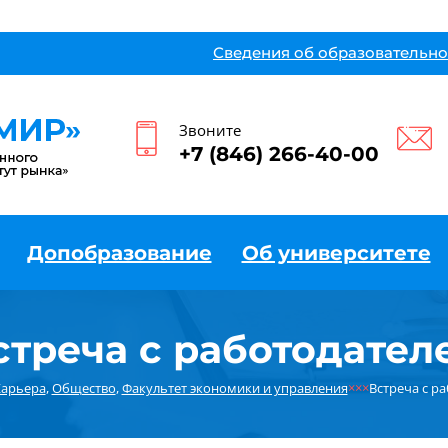
Сведения об образовательно
Звоните
+7 (846) 266-40-00
Допобразование
Об университете
стреча с работодател
Карьера
,
Общество
,
Факультет экономики и управления
×××
Встреча с р