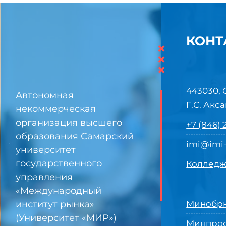
КОНТ
×
×
×
443030, 
Автономная
Г.С. Акса
некоммерческая
организация высшего
+7 (846)
образования Самарский
imi@imi-
университет
государственного
Колледж
управления
«Международный
институт рынка»
Минобрн
(Университет «МИР»)
Минпро