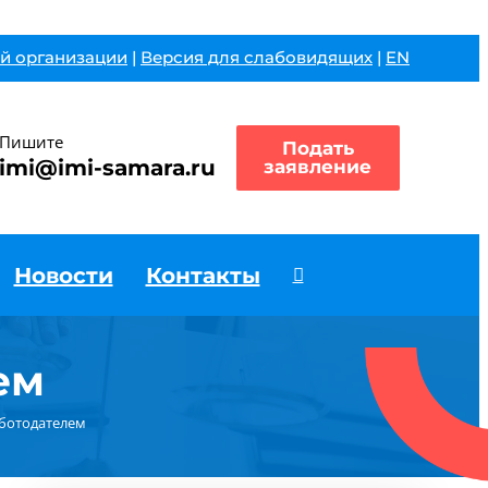
й организации
|
Версия для слабовидящих
|
EN
Пишите
Подать
imi@imi-samara.ru
заявление
Новости
Контакты
ем
аботодателем