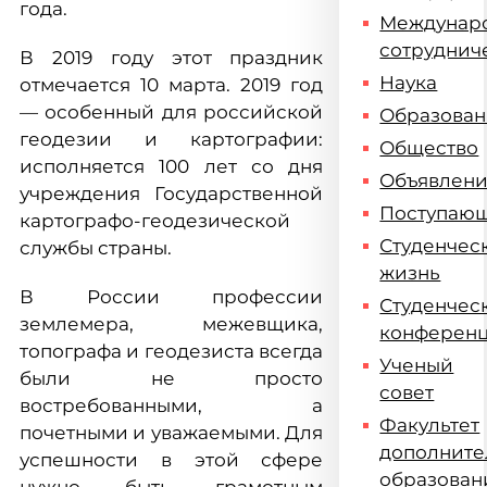
года.
Междунар
сотруднич
В 2019 году этот праздник
Наука
отмечается 10 марта. 2019 год
— особенный для российской
Образова
геодезии и картографии:
Общество
исполняется 100 лет со дня
Объявлен
учреждения Государственной
Поступаю
картографо-геодезической
Студенчес
службы страны.
жизнь
В России профессии
Студенчес
землемера, межевщика,
конферен
топографа и геодезиста всегда
Ученый
были не просто
совет
востребованными, а
Факультет
почетными и уважаемыми. Для
дополните
успешности в этой сфере
образован