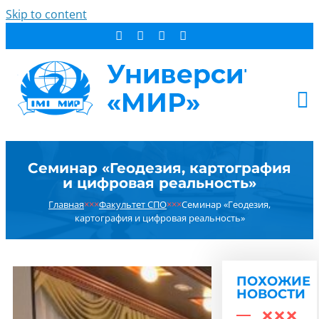
Skip to content
АБИТУРИЕНТУ
Семинар «Геодезия, картография
СТУДЕНТУ
и цифровая реальность»
ДОПОБРАЗОВАНИЕ
Главная
×××
Факультет СПО
×××
Семинар «Геодезия,
ОБ УНИВЕРСИТЕТЕ
картография и цифровая реальность»
НОВОСТИ
КОНТАКТЫ
ПОХОЖИЕ
РЕЗУЛЬТАТ ПОИСКА:
НОВОСТИ