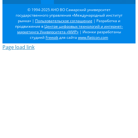
© 1994-2025 АНО ВО Самарский университет
государственного управления «Международный институт
рынка»
|
Пользовательское соглашение
| Разработка и
продвижение в
Центре цифровых технологий и интернет-
маркетинга Университета «МИР»
| Иконки разработаны
студией
Freepik
для сайта
www.flaticon.com
Page load link