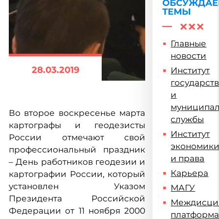
ОБСУЖДА
ТЕМЫ
Главные
новости
28.03.2019
Институт
государст
и
муниципа
Во второе воскресенье марта
службы
картографы и геодезисты
Институт
России отмечают свой
экономик
профессиональный праздник
и права
– День работников геодезии и
Карьера
картографии России, который
установлен Указом
МАГУ
Президента Российской
Междисци
Федерации от 11 ноября 2000
платформ