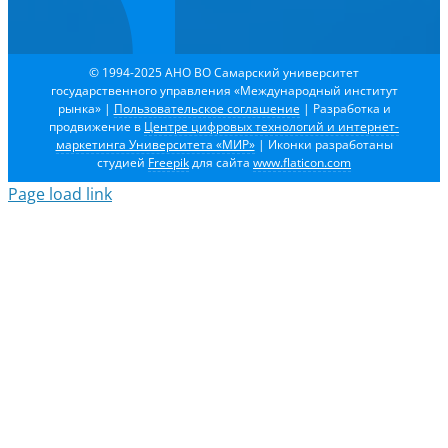
© 1994-2025 АНО ВО Самарский университет
государственного управления «Международный институт
рынка»
|
Пользовательское соглашение
| Разработка и
продвижение в
Центре цифровых технологий и интернет-
маркетинга Университета «МИР»
| Иконки разработаны
студией
Freepik
для сайта
www.flaticon.com
Page load link