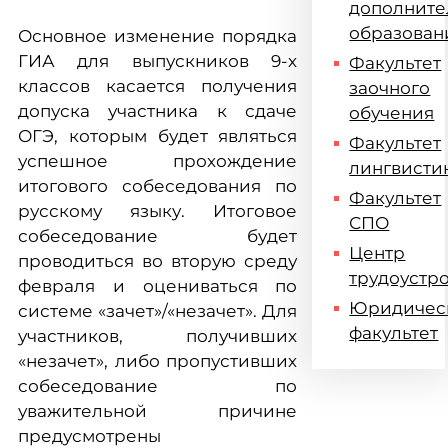
дополните
образован
Основное изменение порядка
ГИА для выпускников 9-х
Факультет
классов касается получения
заочного
допуска участника к сдаче
обучения
ОГЭ, которым будет являться
Факультет
успешное прохождение
лингвисти
итогового собеседования по
Факультет
русскому языку. Итоговое
СПО
собеседование будет
Центр
проводиться во вторую среду
трудоустр
февраля и оцениваться по
Юридичес
системе «зачет»/«незачет». Для
факультет
участников, получивших
«незачет», либо пропустивших
собеседование по
уважительной причине
предусмотрены