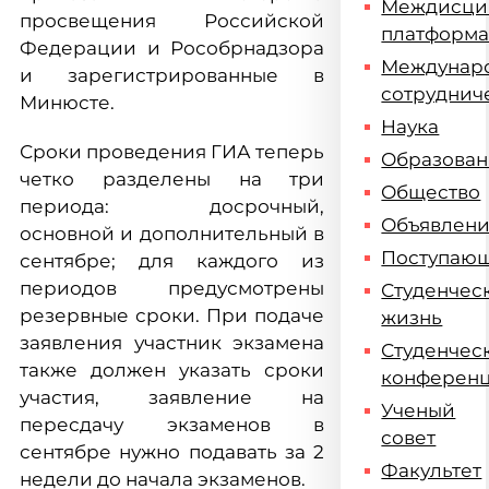
Междисци
просвещения Российской
платформ
Федерации и Рособрнадзора
Междунар
и зарегистрированные в
сотруднич
Минюсте.
Наука
Сроки проведения ГИА теперь
Образова
четко разделены на три
Общество
периода: досрочный,
Объявлен
основной и дополнительный в
Поступаю
сентябре; для каждого из
периодов предусмотрены
Студенчес
резервные сроки. При подаче
жизнь
заявления участник экзамена
Студенчес
также должен указать сроки
конферен
участия, заявление на
Ученый
пересдачу экзаменов в
совет
сентябре нужно подавать за 2
Факультет
недели до начала экзаменов.