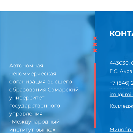
КОНТ
×
×
×
443030, 
Автономная
Г.С. Акса
некоммерческая
организация высшего
+7 (846)
образования Самарский
imi@imi-
университет
государственного
Колледж
управления
«Международный
институт рынка»
Минобрн