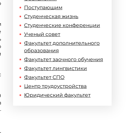
о
Поступающим
Студенческая жизнь
м
Студенческие конференции
е
Ученый совет
ь
Факультет дополнительного
о
образования
й
Факультет заочного обучения
Факультет лингвистики
с
Факультет СПО
Центр трудоустройства
Юридический факультет
й
в
–
,