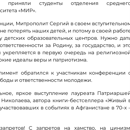
и приняли студенты отделения среднег
ситета «МИР».
нции, Митрополит Сергий в своем вступительно
не потерять наших детей, и потому в своей работ
у детских образовательных центров. Нужно дат
тветственности за Родину, за государство, и эт
и укрепляется в первую очередь на религиозно
окие идеалы веры и патриотизма.
лимент обратился к участникам конференции 
боды и ответственности молодежи.
ьное, яркое выступление лауреата Патриарше
 Николаева, автора книги-бестселлера «Живый 
частвовавших в событиях в Афганистане в 70-х 
запретов! С запретов на хамство, на цинизм