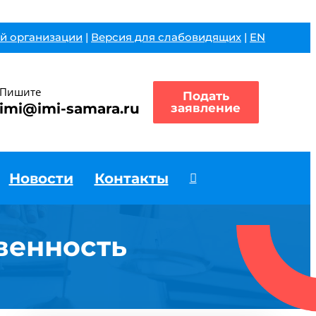
й организации
|
Версия для слабовидящих
|
EN
Пишите
Подать
imi@imi-samara.ru
заявление
Новости
Контакты
венность