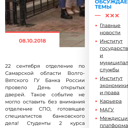
ОБСУЖДА
ТЕМЫ
Главные
новости
08.10.2018
Институт
государст
и
муниципа
22 сентября отделение по
службы
Самарской области Волго-
Институт
Вятского ГУ Банка России
экономик
провело День открытых
и права
дверей. Такое событие не
Карьера
могло оставить без внимания
отделение СПО, готовящее
МАГУ
специалистов банковского
Междисци
дела! Студенты 2 курса
платформ