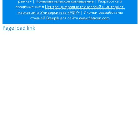
рынка»
|
Пользовательское соглашение
| Разработка и
продвижение в
Центре цифровых технологий и интернет-
маркетинга Университета «МИР»
| Иконки разработаны
студией
Freepik
для сайта
www.flaticon.com
Page load link