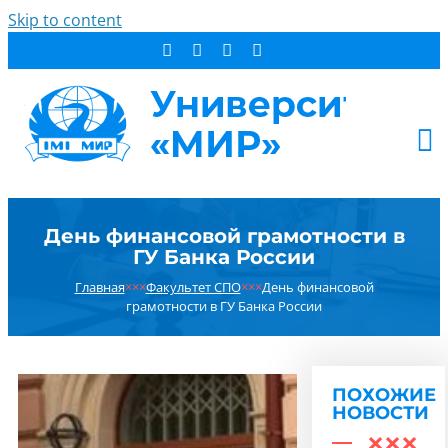
Skip to content
АБИТУРИЕНТУ
День финансовой грамотности в
СТУДЕНТУ
ГУ Банка России
ДОПОБРАЗОВАНИЕ
Главная
×××
Факультет СПО
×××
День финансовой
ОБ УНИВЕРСИТЕТЕ
грамотности в ГУ Банка России
НОВОСТИ
КОНТАКТЫ
ПОХОЖИЕ
РЕЗУЛЬТАТ ПОИСКА:
НОВОСТИ