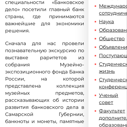
специальности «Банковское
Междунар
дело» посетили главный банк
сотруднич
страны, где принимаются
Наука
важнейшие для экономики
Образова
решения.
Общество
Сначала для нас провели
Объявлен
познавательную экскурсию по
Поступаю
выставке раритетов из
Студенчес
собрания Музейно-
жизнь
экспозиционного фонда Банка
России, на которой
Студенчес
представлена коллекция
конферен
музейных предметов,
Ученый
рассказывающих об истории
совет
развития банковского дела в
Факультет
Самарской Губернии,
дополните
банкноты и монеты, памятные
образован