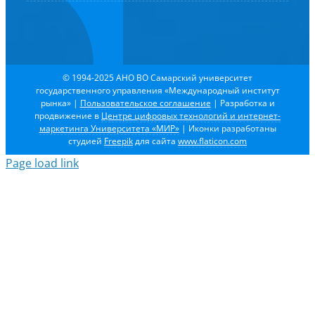
© 1994-2025 АНО ВО Самарский университет
государственного управления «Международный институт
рынка»
|
Пользовательское соглашение
| Разработка и
продвижение в
Центре цифровых технологий и интернет-
маркетинга Университета «МИР»
| Иконки разработаны
студией
Freepik
для сайта
www.flaticon.com
Page load link