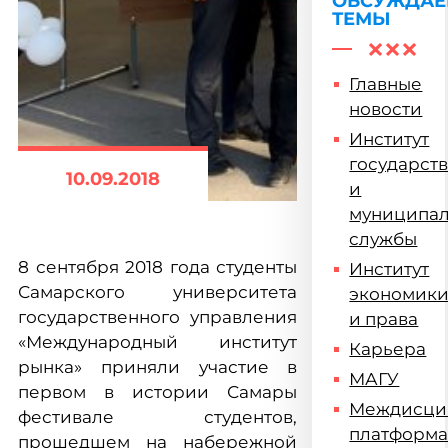
образован
ОБСУЖДА
ТЕМЫ
Главные
новости
Институт
государст
10.09.2018
и
муниципа
службы
8 сентября 2018 года студенты
Институт
Самарского университета
экономик
государственного управления
и права
«Международный институт
Карьера
рынка» приняли участие в
МАГУ
первом в истории Самары
Междисци
фестивале студентов,
платформ
прошедшем на набережной