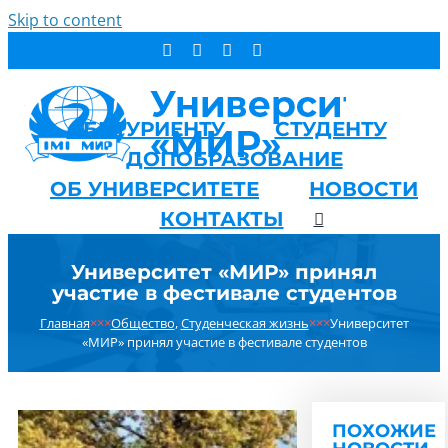
Skip to content
АБИТУРИЕНТУ
СТУДЕНТУ
ДОПОБРАЗОВАНИЕ
ОБ УНИВЕРСИТЕТЕ
НОВОСТИ
КОНТАКТЫ
Университет «МИР» принял
участие в фестивале студентов
Главная
×××
Общество
,
Студенческая жизнь
×××
Университет
«МИР» принял участие в фестивале студентов
ПОХОЖИЕ