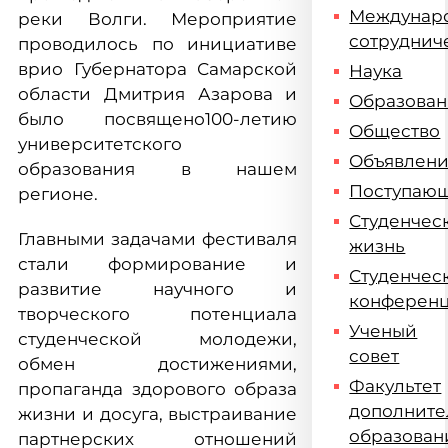
Междунар
реки Волги. Мероприятие
сотруднич
проводилось по инициативе
врио Губернатора Самарской
Наука
области Дмитрия Азарова и
Образова
было посвящено100-летию
Общество
университетского
Объявлен
образования в нашем
Поступаю
регионе.
Студенчес
Главными задачами фестиваля
жизнь
стали формирование и
Студенчес
развитие научного и
конферен
творческого потенциала
Ученый
студенческой молодежи,
совет
обмен достижениями,
Факультет
пропаганда здорового образа
дополните
жизни и досуга, выстраивание
образован
партнерских отношений