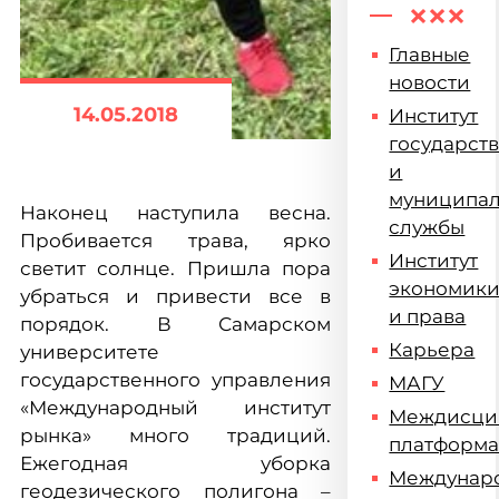
Главные
новости
14.05.2018
Институт
государст
и
муниципа
Наконец наступила весна.
службы
Пробивается трава, ярко
Институт
светит солнце. Пришла пора
экономик
убраться и привести все в
и права
порядок. В Самарском
Карьера
университете
государственного управления
МАГУ
«Международный институт
Междисци
рынка» много традиций.
платформ
Ежегодная уборка
Междунар
геодезического полигона –