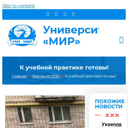
Skip to content
АБИТУРИЕНТУ
К учебной практике готовы!
СТУДЕНТУ
Главная
×××
Факультет СПО
×××
К учебной практике готовы!
ДОПОБРАЗОВАНИЕ
ОБ УНИВЕРСИТЕТЕ
НОВОСТИ
ПОХОЖИЕ
КОНТАКТЫ
НОВОСТИ
РЕЗУЛЬТАТ ПОИСКА:
Укрепляем