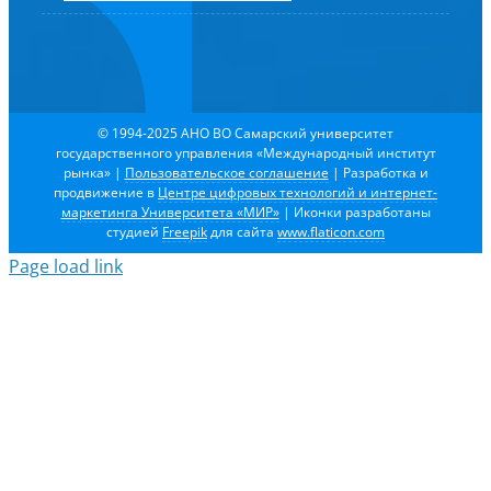
© 1994-2025 АНО ВО Самарский университет
государственного управления «Международный институт
рынка»
|
Пользовательское соглашение
| Разработка и
продвижение в
Центре цифровых технологий и интернет-
маркетинга Университета «МИР»
| Иконки разработаны
студией
Freepik
для сайта
www.flaticon.com
Page load link