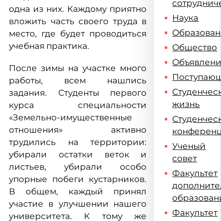
сотруднич
одна из них. Каждому приятно
Наука
вложить часть своего труда в
Образова
место, где будет проводиться
учебная практика.
Общество
Объявлен
После зимы на участке много
Поступаю
работы, всем нашлись
Студенчес
задания. Студенты первого
жизнь
курса специальности
«Земельно-имущественные
Студенчес
отношения» активно
конферен
трудились на территории:
Ученый
убирали остатки веток и
совет
листьев, убирали особо
Факультет
упорные побеги кустарников.
дополните
В общем, каждый принял
образован
участие в улучшении нашего
Факультет
университета. К тому же