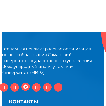
Автономная некоммерческая организация
высшего образования Самарский
университет государственного управления
«Международный институт рынка»
(Университет «МИР»)
КОНТАКТЫ