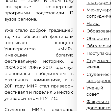
весна — 2018». В этом году
платформ
конкурсные концертные
Междунар
программы подготовили 12
сотруднич
вузов региона.
Наука
Уже стало доброй традицией
Образова
то, что областной фестиваль
Общество
открывает концерт
Объявлен
Университета «МИР»,
Поступаю
имеющий богатую
Студенчес
фестивальную историю. В
жизнь
2009, 2014, 2016 и 2017 годах вуз
становился победителем в
Студенчес
различных номинациях, а в
конферен
2011 году МИР стал призером
Ученый
фестиваля и поделил 3 место с
совет
университетом РГУТИС.
Факультет
дополните
Студенты МИРа ежегодно