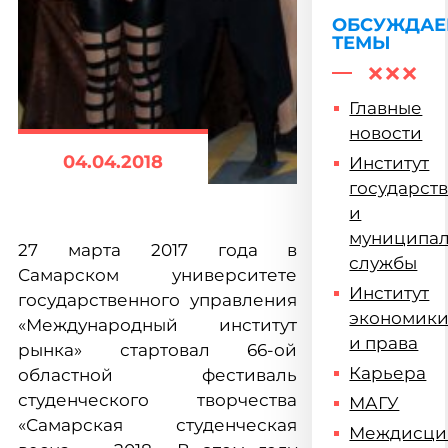
ОБСУЖДА
ТЕМЫ
Главные
новости
04.04.2018
Институт
государст
и
муниципа
27 марта 2017 года в
службы
Самарском университете
Институт
государственного управления
экономик
«Международный институт
и права
рынка» стартовал 66-ой
Карьера
областной фестиваль
студенческого творчества
МАГУ
«Самарская студенческая
Междисци