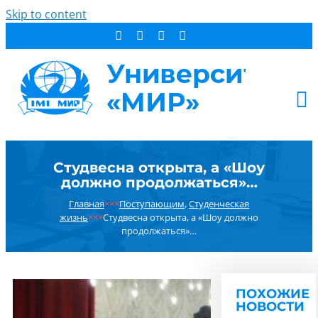
Skip to content
АБИТУРИЕНТУ
Студвесна открыта, а «Шоу
СТУДЕНТУ
должно продолжаться»…
ДОПОБРАЗОВАНИЕ
Главная
×××
Поступающим
,
Студенческая
ОБ УНИВЕРСИТЕТЕ
жизнь
×××
Студвесна открыта, а «Шоу должно
продолжаться»…
НОВОСТИ
КОНТАКТЫ
РЕЗУЛЬТАТ ПОИСКА:
ПОХОЖИЕ
НОВОСТИ