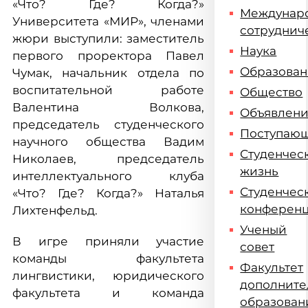
«Что? Где? Когда?»
Междунар
Университета «МИР», членами
сотруднич
жюри выступили: заместитель
Наука
первого проректора Павел
Образова
Чумак, начальник отдела по
воспитательной работе
Общество
Валентина Волкова,
Объявлен
председатель студенческого
Поступаю
научного общества Вадим
Студенчес
Николаев, председатель
жизнь
интеллектуального клуба
Студенчес
«Что? Где? Когда?» Наталья
конферен
Лихтенфельд.
Ученый
В игре приняли участие
совет
команды факультета
Факультет
лингвистики, юридического
дополните
факультета и команда
образован