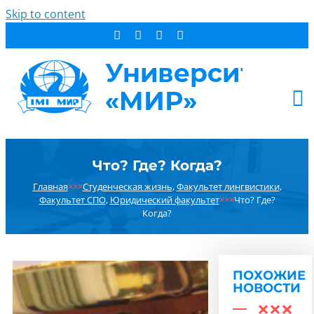
Skip to content
АБИТУРИЕНТУ
Что? Где? Когда?
СТУДЕНТУ
Главная
×××
Студенческая жизнь
,
Факультет лингвистики
,
ДОПОБРАЗОВАНИЕ
Факультет СПО
,
Юридический факультет
×××
Что? Где?
Когда?
ОБ УНИВЕРСИТЕТЕ
НОВОСТИ
КОНТАКТЫ
ПОХОЖИЕ
НОВОСТИ
РЕЗУЛЬТАТ ПОИСКА: