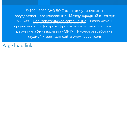
© 1994-2025 АНО ВО Самарский университет
государственного управления «Международный институт
рынка»
|
Пользовательское соглашение
| Разработка и
продвижение в
Центре цифровых технологий и интернет-
маркетинга Университета «МИР»
| Иконки разработаны
студией
Freepik
для сайта
www.flaticon.com
Page load link