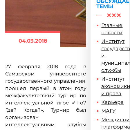
ОБСУЖДА
ТЕМЫ
Главные
новости
04.03.2018
Институт
государст
и
муниципа
27 февраля 2018 года в
службы
Самарском университете
Институт
государственного управления
экономик
прошел первый в этом году
и права
межфакультетский турнир по
Карьера
интеллектуальной игре «Что?
Где? Когда?». Турнир был
МАГУ
организован
Междисци
интеллектуальным клубом
платформ