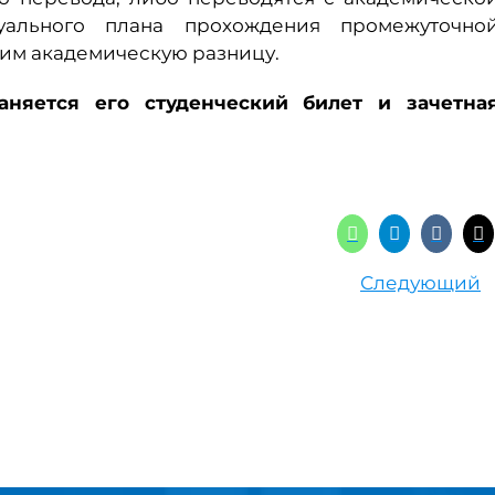
уального плана прохождения промежуточно
им академическую разницу.
няется его студенческий билет и зачетна
Следующий