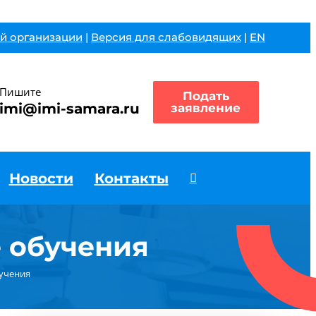
й организации
|
Версия для слабовидящих
|
EN
Пишите
Подать
imi@imi-samara.ru
заявление
Новости
Контакты
 обучения
бучения