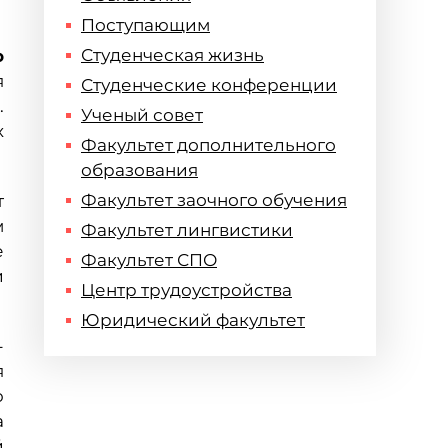
Поступающим
Студенческая жизнь
о
я
Студенческие конференции
.
Ученый совет
х
Факультет дополнительного
образования
Факультет заочного обучения
т
м
Факультет лингвистики
е
Факультет СПО
и
Центр трудоустройства
Юридический факультет
-
я
ю
а
й