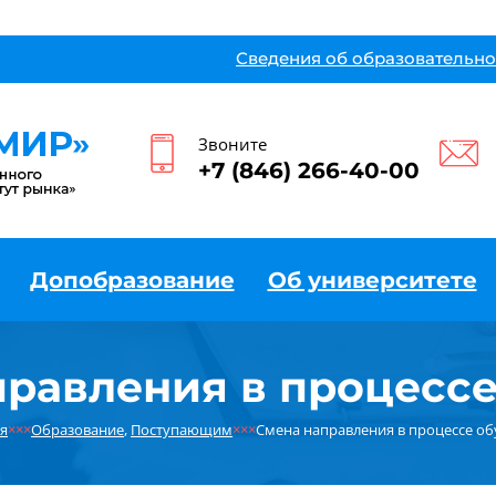
Сведения об образовательно
Звоните
+7 (846) 266-40-00
Допобразование
Об университете
правления в процессе
я
×××
Образование
,
Поступающим
×××
Смена направления в процессе о