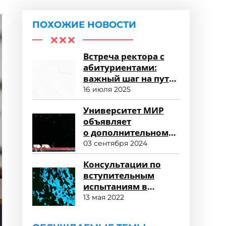
ПОХОЖИЕ НОВОСТИ
Встреча ректора с
абитуриентами:
важный шаг на пути
к успешному
16 июля 2025
зачислению
Университет МИР
объявляет
о дополнительном
наборе
03 сентября 2024
и продолжении
Консультации по
приема заявлений
вступительным
испытаниям в
магистратуру
13 мая 2022