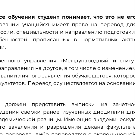
се обучения студент понимает, что это не ег
овании учащийся имеет право на перевод дл
ссии, специальности и направлению подготовки
енностей, прописанных в нормативных акта
и.
венного управления «Международный институ
аправления на другое, в том числе с изменение
овании личного заявления обучающегося, которо
культетов. Перевод осуществляется на основани
, должен представить выписки из зачетно
едения сверки ранее изученных дисциплин дл
академической разницы. Имеющие академическу
ого заявления и разрешения декана факультет
о перевода, либо переводятся с академическо