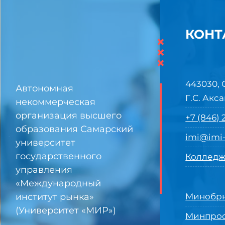
КОНТ
×
×
×
443030, 
Автономная
Г.С. Акса
некоммерческая
организация высшего
+7 (846)
образования Самарский
imi@imi-
университет
государственного
Колледж
управления
«Международный
институт рынка»
Минобрн
(Университет «МИР»)
Минпро