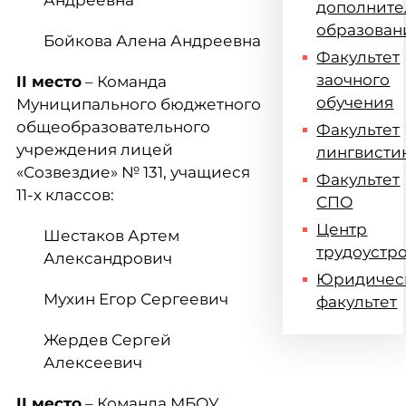
Андреевна
дополните
образован
Бойкова Алена Андреевна
Факультет
заочного
II
место
– Команда
обучения
Муниципального бюджетного
общеобразовательного
Факультет
учреждения лицей
лингвисти
«Созвездие» № 131, учащиеся
Факультет
11-х классов:
СПО
Центр
Шестаков Артем
трудоустр
Александрович
Юридичес
Мухин Егор Сергеевич
факультет
Жердев Сергей
Алексеевич
II
место
– Команда МБОУ