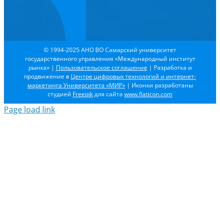
© 1994-2025 АНО ВО Самарский университет
государственного управления «Международный институт
рынка»
|
Пользовательское соглашение
| Разработка и
продвижение в
Центре цифровых технологий и интернет-
маркетинга Университета «МИР»
| Иконки разработаны
студией
Freepik
для сайта
www.flaticon.com
Page load link