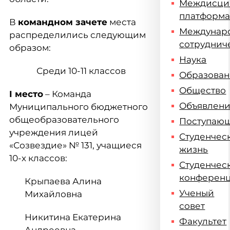
Междисци
платформ
В
командном зачете
места
Междунар
распределились следующим
сотруднич
образом:
Наука
Среди 10-11 классов
Образова
Общество
I
место
– Команда
Объявлен
Муниципального бюджетного
общеобразовательного
Поступаю
учреждения лицей
Студенчес
«Созвездие» № 131, учащиеся
жизнь
10-х классов:
Студенчес
конферен
Крыпаева Алина
Ученый
Михайловна
совет
Никитина Екатерина
Факультет