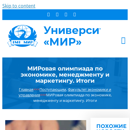
Skip to content
АБИТУРИЕНТУ
МИРовая олимпиада по
СТУДЕНТУ
экономике, менеджменту и
ДОПОБРАЗОВАНИЕ
маркетингу. Итоги
ОБ УНИВЕРСИТЕТЕ
Главная
×××
Поступающим
,
Факультет экономики и
управления
×××
МИРовая олимпиада по экономике,
НОВОСТИ
менеджменту и маркетингу. Итоги
КОНТАКТЫ
РЕЗУЛЬТАТ ПОИСКА:
ПОХОЖИЕ