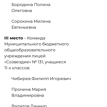
Бородина Полина
Олеговна
Сорокина Милена
Евгеньевна
III
место
– Команда
Муниципального бюджетного
общеобразовательного
учреждения лицей
«Созвездие» № 131, учащиеся
11-х классов:
Чибирев Филипп Игоревич
Пронина Мария
Владимировна
Валитов Диннур