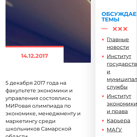
приема
заявлений
ОБСУЖДА
ТЕМЫ
Главные
новости
14.12.2017
Институт
государст
и
муниципа
5 декабря 2017 года на
службы
факультете экономики и
Институт
управления состоялись
экономик
МИРовая олимпиада по
и права
экономике, менеджменту и
Карьера
маркетингу среди
школьников Самарской
МАГУ
области.