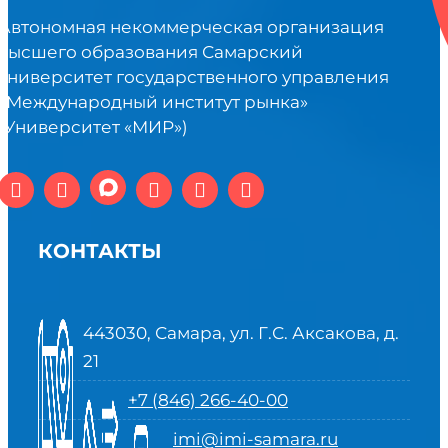
Автономная некоммерческая организация
высшего образования Самарский
университет государственного управления
«Международный институт рынка»
(Университет «МИР»)
КОНТАКТЫ
443030, Самара, ул. Г.С. Аксакова, д.
21
+7 (846) 266-40-00
imi@imi-samara.ru