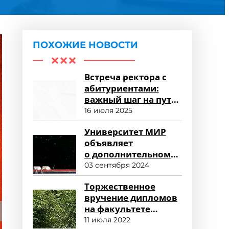
ПОХОЖИЕ НОВОСТИ
Встреча ректора с
абитуриентами:
важный шаг на пути
к успешному
16 июля 2025
зачислению
Университет МИР
объявляет
о дополнительном
наборе
03 сентября 2024
и продолжении
Торжественное
приема заявлений
вручение дипломов
на факультете
среднего
11 июля 2022