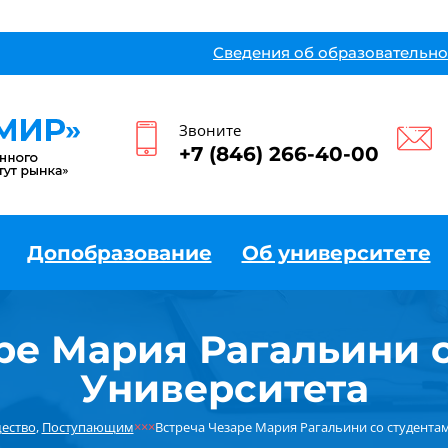
Сведения об образовательно
Звоните
+7 (846) 266-40-00
Допобразование
Об университете
ре Мария Рагальини 
Университета
ество
,
Поступающим
×××
Встреча Чезаре Мария Рагальини со студента