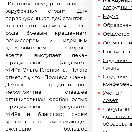
Междунар
«История государства и права
сотруднич
зарубежных стран». Для
Наука
первокурсников-дебютантов
Образова
это событие является своего
рода боевым крещением,
Общество
режиссером и идейным
Объявлен
вдохновителем которого
Поступаю
всегда выступает декан
Студенчес
юридического факультета
жизнь
МИРа Ольга Кленкина. Нужно
Студенчес
отметить, что «Процесс Жанны
конферен
Д’Арк» — традиционное
мероприятие, ставшее
Ученый
отличительной особенностью
совет
юридического факультета
Факультет
МИРа и, благодаря своей
дополните
зрелищности, привлекающее
образован
ежегодно большое