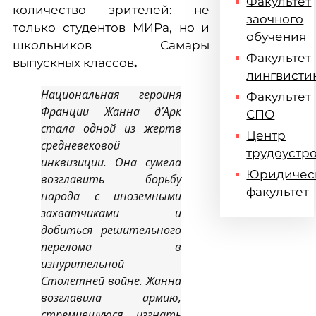
Факультет
количество зрителей: не
заочного
только студентов МИРа, но и
обучения
школьников Самары
Факультет
выпускных классов
.
лингвисти
Национальная героиня
Факультет
Франции Жанна д’Арк
СПО
стала одной из жертв
Центр
средневековой
трудоустр
инквизиции. Она сумела
Юридичес
возглавить борьбу
факультет
народа с иноземными
захватчиками и
добиться решительного
перелома в
изнурительной
Столетней войне. Жанна
возглавила армию,
стремившуюся изгнать