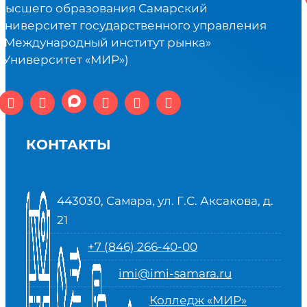
высшего образования Самарский
университет государственного управления
«Международный институт рынка»
(Университет «МИР»)
КОНТАКТЫ
443030, Самара, ул. Г.С. Аксакова, д.
21
+7 (846) 266-40-00
imi@imi-samara.ru
Колледж «МИР»