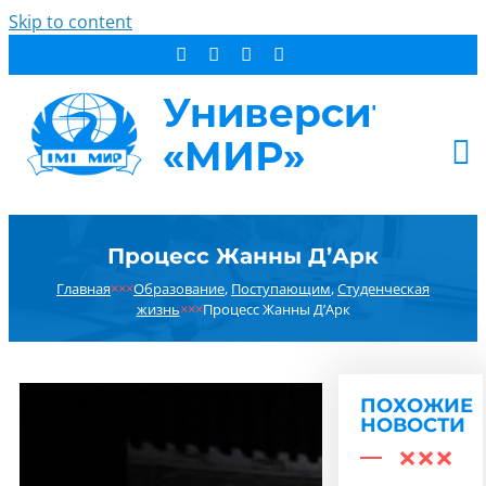
Skip to content
АБИТУРИЕНТУ
Процесс Жанны Д’Арк
СТУДЕНТУ
Главная
×××
Образование
,
Поступающим
,
Студенческая
ДОПОБРАЗОВАНИЕ
жизнь
×××
Процесс Жанны Д’Арк
ОБ УНИВЕРСИТЕТЕ
НОВОСТИ
КОНТАКТЫ
ПОХОЖИЕ
НОВОСТИ
РЕЗУЛЬТАТ ПОИСКА: