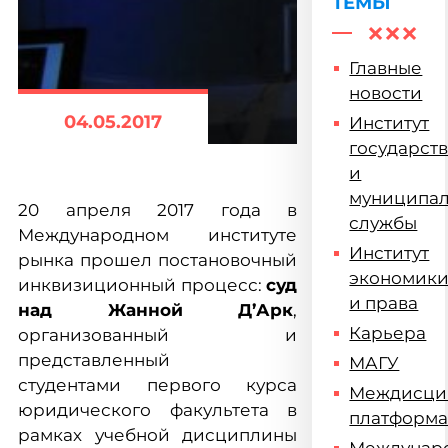
ТЕМЫ
Главные
новости
04.05.2017
Институт
государст
и
муниципа
20 апреля 2017 года в
службы
Международном институте
Институт
рынка прошел постановочный
экономик
инквизиционный процесс:
суд
и права
над Жанной Д’Арк
,
Карьера
организованный и
представленный
МАГУ
студентами
первого курса
Междисци
юридического факультета в
платформ
рамках учебной дисциплины