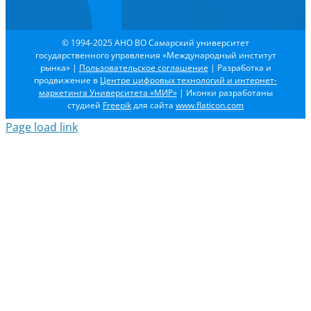
© 1994-2025 АНО ВО Самарский университет
государственного управления «Международный институт
рынка»
|
Пользовательское соглашение
| Разработка и
продвижение в
Центре цифровых технологий и интернет-
маркетинга Университета «МИР»
| Иконки разработаны
студией
Freepik
для сайта
www.flaticon.com
Page load link