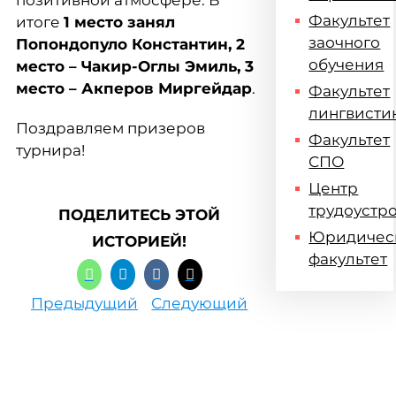
позитивной атмосфере. В
Факультет
итоге
1 место занял
заочного
Попондопуло Константин, 2
обучения
место – Чакир-Оглы Эмиль, 3
место – Акперов Миргейдар
.
Факультет
лингвисти
Поздравляем призеров
Факультет
турнира!
СПО
Центр
трудоустр
ПОДЕЛИТЕСЬ ЭТОЙ
Юридичес
ИСТОРИЕЙ!
факультет
Предыдущий
Следующий