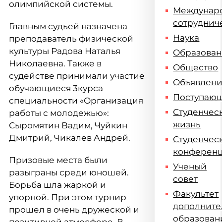
олимпийской системы.
Междунар
сотруднич
Главным судьей назначена
Наука
преподаватель физической
культуры Радова Наталья
Образова
Николаевна. Также в
Общество
судействе принимали участие
Объявлен
обучающиеся 3курса
Поступаю
специальности «Организация
Студенчес
работы с молодежью»:
жизнь
Сыромятин Вадим, Чуйкин
Дмитрий, Чикалев Андрей.
Студенчес
конферен
Призовые места были
Ученый
разыграны среди юношей.
совет
Борьба шла жаркой и
Факультет
упорной. При этом турнир
дополните
прошел в очень дружеской и
образован