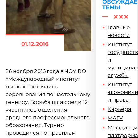
ОБСУЖДА
ТЕМЫ
Главные
новости
01.12.2016
Институт
государст
и
муниципа
26 ноября 2016 года в ЧОУ ВО
службы
«Международный институт
Институт
рынка» состоялись
экономик
соревнования по настольному
и права
теннису. Борьба шла среди 12
Карьера
участников отделения
среднего профессионального
МАГУ
образования. Турнир
Междисци
проводился по правилам
платформ