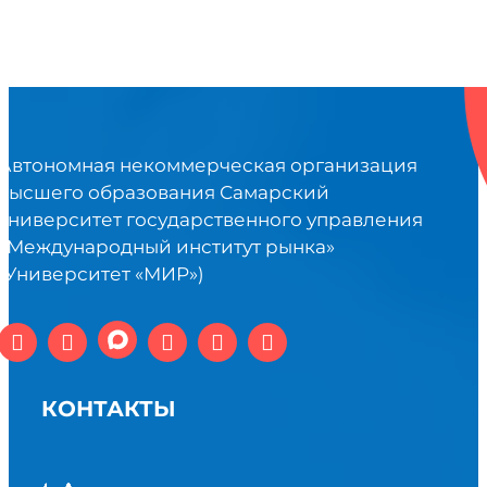
Автономная некоммерческая организация
высшего образования Самарский
университет государственного управления
«Международный институт рынка»
(Университет «МИР»)
КОНТАКТЫ