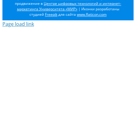
продвижение в
Центре цифровых технологий и интернет-
маркетинга Университета «МИР»
| Иконки разработаны
студией
Freepik
для сайта
www.flaticon.com
Page load link