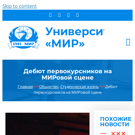
Skip to content
АБИТУРИЕНТУ
Дебют первокурсников на
СТУДЕНТУ
МИРовой сцене
ДОПОБРАЗОВАНИЕ
Главная
×××
Общество
,
Студенческая жизнь
×××
Дебют
ОБ УНИВЕРСИТЕТЕ
первокурсников на МИРовой сцене
НОВОСТИ
КОНТАКТЫ
ПОХОЖИЕ
РЕЗУЛЬТАТ ПОИСКА:
НОВОСТИ