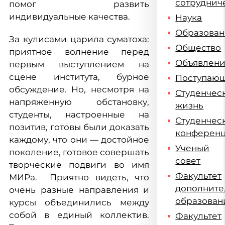
сотруднич
помог развить
индивидуальные качества.
Наука
Образова
За кулисами царила суматоха:
Общество
приятное волнение перед
Объявлен
первым выступлением на
сцене института, бурное
Поступаю
обсуждение. Но, несмотря на
Студенчес
напряженную обстановку,
жизнь
студенты, настроенные на
Студенчес
позитив, готовы были доказать
конферен
каждому, что они — достойное
Ученый
поколение, готовое совершать
совет
творческие подвиги во имя
Факультет
МИРа. Приятно видеть, что
дополните
очень разные направления и
образован
курсы объединились между
собой в единый коллектив.
Факультет