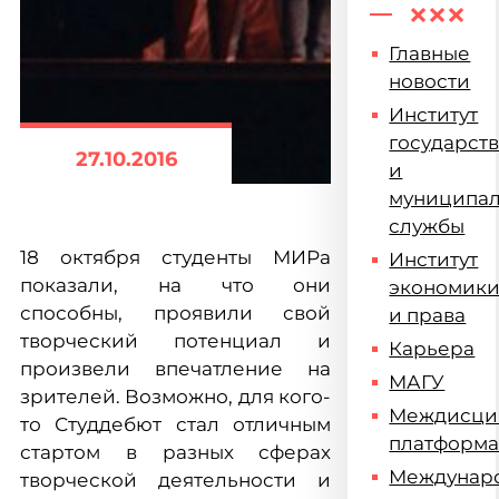
Главные
новости
Институт
государст
27.10.2016
и
муниципа
службы
18 октября студенты МИРа
Институт
показали, на что они
экономик
способны, проявили свой
и права
творческий потенциал и
Карьера
произвели впечатление на
МАГУ
зрителей. Возможно, для кого-
Междисци
то Студдебют стал отличным
платформ
стартом в разных сферах
Междунар
творческой деятельности и