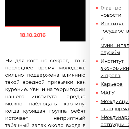
Главные
новости
Институт
государст
18.10.2016
и
муниципа
службы
Ни для кого не секрет, что в
Институт
последнее время молодёжь
экономик
сильно подвержена влиянию
и права
такой вредной привычки, как
Карьера
курение. Увы, и на территории
МАГУ
нашего института нередко
Междисци
можно наблюдать картину,
платформ
когда курящая группа ребят
Междунар
источает неприятный
сотруднич
табачный запах около входа в