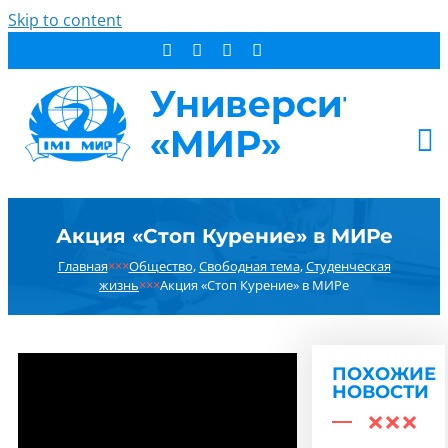
Skip to content
АБИТУРИЕНТУ
Акция «Стоп Курение» в МИРе
СТУДЕНТУ
Главная
×××
Общество
,
Свободная тема
,
Студенческая
ДОПОБРАЗОВАНИЕ
жизнь
×××
Акция «Стоп Курение» в МИРе
ОБ УНИВЕРСИТЕТЕ
НОВОСТИ
КОНТАКТЫ
ПОХОЖИЕ
НОВОСТИ
РЕЗУЛЬТАТ ПОИСКА: