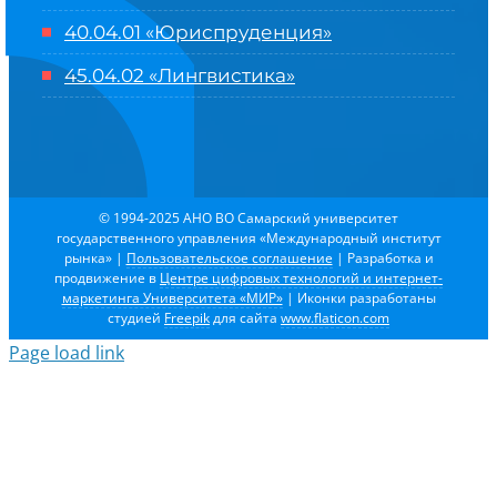
40.04.01 «Юриспруденция»
45.04.02 «Лингвистика»
© 1994-2025 АНО ВО Самарский университет
государственного управления «Международный институт
рынка»
|
Пользовательское соглашение
| Разработка и
продвижение в
Центре цифровых технологий и интернет-
маркетинга Университета «МИР»
| Иконки разработаны
студией
Freepik
для сайта
www.flaticon.com
Page load link