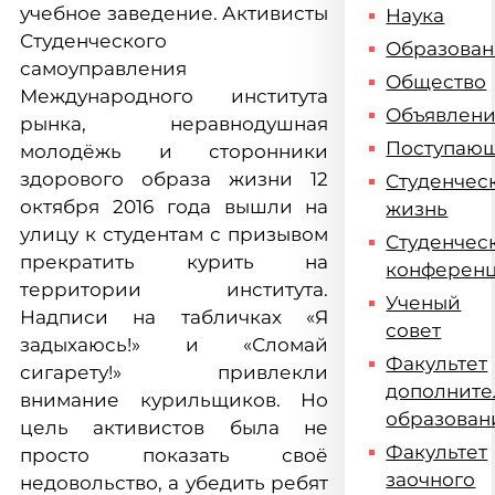
учебное заведение. Активисты
Наука
Студенческого
Образова
самоуправления
Общество
Международного института
Объявлен
рынка, неравнодушная
Поступаю
молодёжь и сторонники
здорового образа жизни 12
Студенчес
октября 2016 года вышли на
жизнь
улицу к студентам с призывом
Студенчес
прекратить курить на
конферен
территории института.
Ученый
Надписи на табличках «Я
совет
задыхаюсь!» и «Сломай
Факультет
сигарету!» привлекли
дополните
внимание курильщиков. Но
образован
цель активистов была не
Факультет
просто показать своё
заочного
недовольство, а убедить ребят