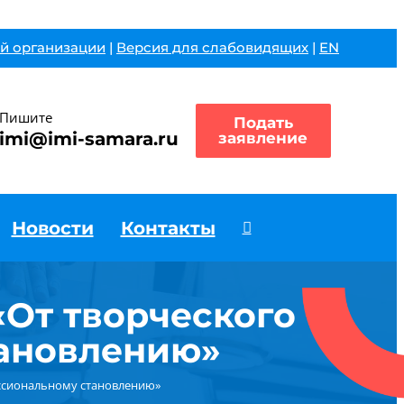
й организации
|
Версия для слабовидящих
|
EN
Пишите
Подать
imi@imi-samara.ru
заявление
Новости
Контакты
От творческого
тановлению»
ессиональному становлению»