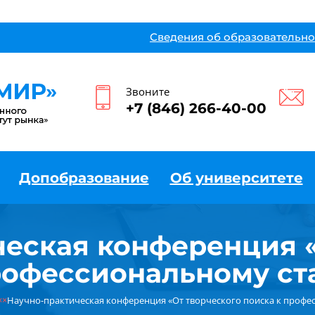
Сведения об образовательно
Звоните
+7 (846) 266-40-00
Допобразование
Об университете
ческая конференция «
рофессиональному с
××
Научно-практическая конференция «От творческого поиска к проф