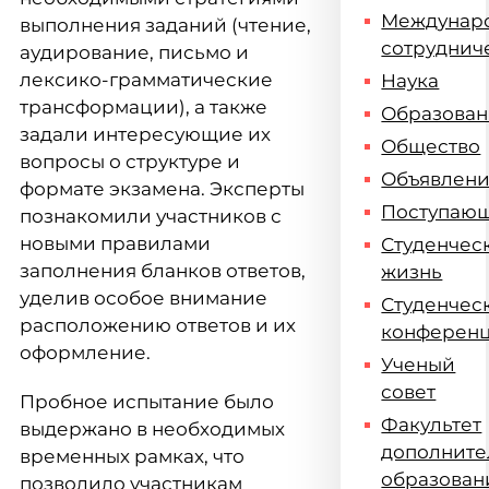
Междунар
выполнения заданий (чтение,
сотруднич
аудирование, письмо и
лексико-грамматические
Наука
трансформации), а также
Образова
задали интересующие их
Общество
вопросы о структуре и
Объявлен
формате экзамена. Эксперты
Поступаю
познакомили участников с
новыми правилами
Студенчес
заполнения бланков ответов,
жизнь
уделив особое внимание
Студенчес
расположению ответов и их
конферен
оформление.
Ученый
совет
Пробное испытание было
Факультет
выдержано в необходимых
дополните
временных рамках, что
образован
позволило участникам