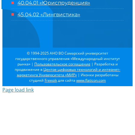
40.04.01 «Юриспруденция»
45.04.02 «Лингвистика»
© 1994-2025 АНО ВО Самарский университет
государственного управления «Международный институт
рынка»
|
Пользовательское соглашение
| Разработка и
продвижение в
Центре цифровых технологий и интернет-
маркетинга Университета «МИР»
| Иконки разработаны
студией
Freepik
для сайта
www.flaticon.com
Page load link