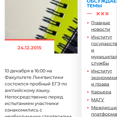
подвел
ОБСУЖДА
ТЕМЫ
итоги
Главные
новости
Институт
государст
24.12.2015
и
муниципа
службы
10 декабря в 16:00 на
Институт
Факультете Лингвистики
экономик
состоялся пробный ЕГЭ по
и права
английскому языку.
Карьера
Непосредственно перед
МАГУ
испытанием участники
Междисци
ознакомились с
платформ
необходимыми стратегиями