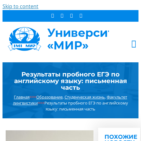
Skip to content
АБИТУРИЕНТУ
Результаты пробного ЕГЭ по
СТУДЕНТУ
английскому языку: письменная
ДОПОБРАЗОВАНИЕ
часть
ОБ УНИВЕРСИТЕТЕ
Главная
×××
Образование
,
Студенческая жизнь
,
Факультет
лингвистики
×××
Результаты пробного ЕГЭ по английскому
НОВОСТИ
языку: письменная часть
КОНТАКТЫ
РЕЗУЛЬТАТ ПОИСКА:
ПОХОЖИЕ