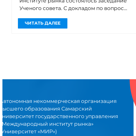
институте рынка состоялось заседание
Ученого совета. С докладом по вопросу
«О состоянии и перспективах развития
среднего профессионального […]
Автономная некоммерческая организация
высшего образования Самарский
университет государственного управления
«Международный институт рынка»
(Университет «МИР»)