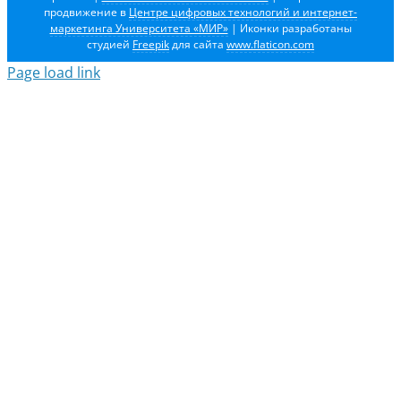
продвижение в
Центре цифровых технологий и интернет-
маркетинга Университета «МИР»
| Иконки разработаны
студией
Freepik
для сайта
www.flaticon.com
Page load link