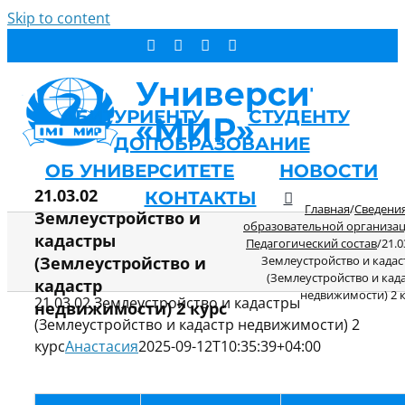
Skip to content
АБИТУРИЕНТУ
СТУДЕНТУ
ДОПОБРАЗОВАНИЕ
ОБ УНИВЕРСИТЕТЕ
НОВОСТИ
21.03.02
КОНТАКТЫ
Главная
/
Сведени
Землеустройство и
образовательной организа
кадастры
Педагогический состав
/
21.0
(Землеустройство и
Землеустройство и када
(Землеустройство и кад
кадастр
недвижимости) 2 
21.03.02 Землеустройство и кадастры
недвижимости) 2 курс
(Землеустройство и кадастр недвижимости) 2
курс
Анастасия
2025-09-12T10:35:39+04:00