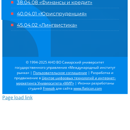
38.04.08 «Финансы и кредит»
40.04.01 «Юриспруденция»
45.04.02 «Лингвистика»
© 1994-2025 АНО ВО Самарский университет
государственного управления «Международный институт
рынка»
|
Пользовательское соглашение
| Разработка и
продвижение в
Центре цифровых технологий и интернет-
маркетинга Университета «МИР»
| Иконки разработаны
студией
Freepik
для сайта
www.flaticon.com
Page load link