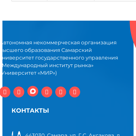
Автономная некоммерческая организация
высшего образования Самарский
университет государственного управления
«Международный институт рынка»
(Университет «МИР»)
КОНТАКТЫ
443030, Самара, ул. Г.С. Аксакова, д.