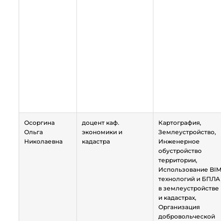
Осоргина
доцент каф.
Картография,
Ольга
экономики и
Землеустройство,
Николаевна
кадастра
Инженерное
обустройство
территории,
Использование BI
технологий и БПЛА
в землеустройстве
и кадастрах,
Организация
добровольческой