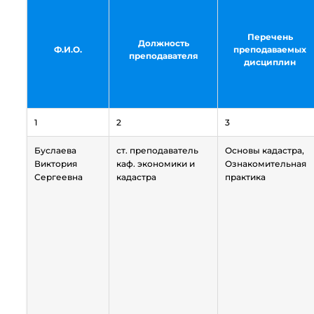
Перечень
Должность
Ф.И.О.
преподаваемых
преподавателя
дисциплин
1
2
3
Буслаева
ст. преподаватель
Основы кадастра,
Виктория
каф. экономики и
Ознакомительная
Сергеевна
кадастра
практика