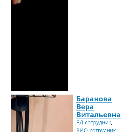
Баранова
Вера
Витальевна
БД-сотрудник
,
ЗИО-сотрудник
,