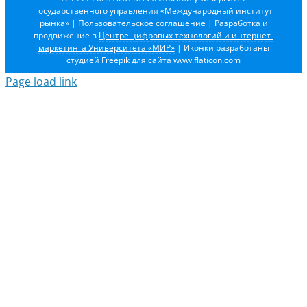
государственного управления «Международный институт
рынка»
|
Пользовательское соглашение
| Разработка и
продвижение в
Центре цифровых технологий и интернет-
маркетинга Университета «МИР»
| Иконки разработаны
студией
Freepik
для сайта
www.flaticon.com
Page load link