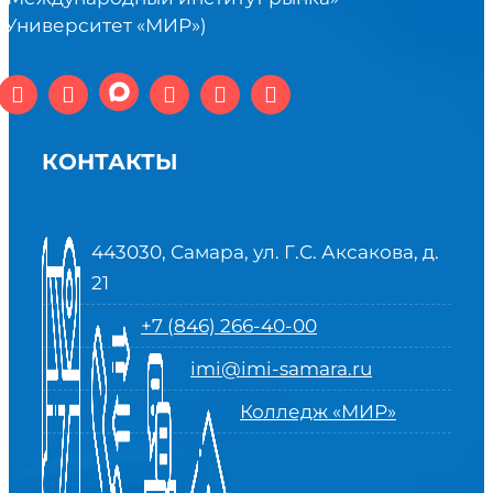
(Университет «МИР»)
КОНТАКТЫ
443030, Самара, ул. Г.С. Аксакова, д.
21
+7 (846) 266-40-00
imi@imi-samara.ru
Колледж «МИР»