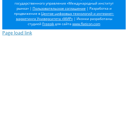
государственного управления «Международный институт
рынка»
|
Пользовательское соглашение
| Разработка и
продвижение в
Центре цифровых технологий и интернет-
маркетинга Университета «МИР»
| Иконки разработаны
студией
Freepik
для сайта
www.flaticon.com
Page load link