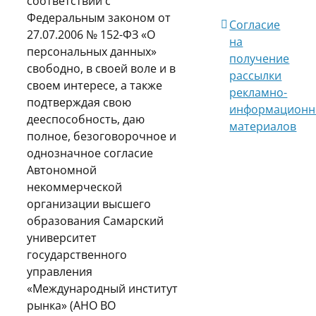
соответствии с
Федеральным законом от
Согласие
27.07.2006 № 152-ФЗ «О
на
персональных данных»
получение
свободно, в своей воле и в
рассылки
своем интересе, а также
рекламно-
подтверждая свою
информационн
дееспособность, даю
материалов
полное, безоговорочное и
однозначное согласие
Автономной
некоммерческой
организации высшего
образования Самарский
университет
государственного
управления
«Международный институт
рынка» (АНО ВО