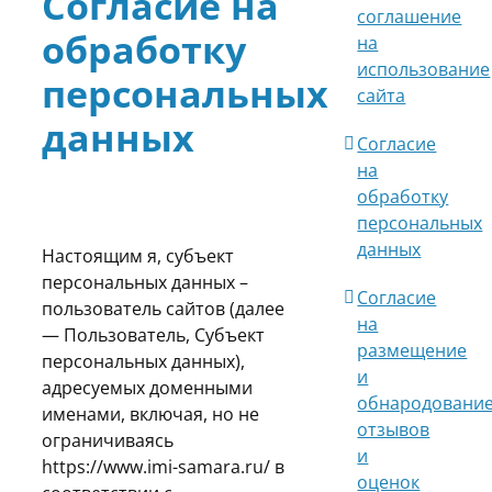
Согласие на
соглашение
обработку
на
использование
персональных
сайта
данных
Согласие
на
обработку
персональных
данных
Настоящим я, субъект
персональных данных –
Согласие
пользователь сайтов (далее
на
— Пользователь, Субъект
размещение
персональных данных),
и
адресуемых доменными
обнародовани
именами, включая, но не
отзывов
ограничиваясь
и
https://www.imi-samara.ru/ в
оценок