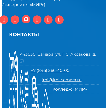
(Университет «МИР»)
КОНТАКТЫ
443030, Самара, ул. Г.С. Аксакова, д.
21
+7 (846) 266-40-00
imi@imi-samara.ru
Колледж «МИР»