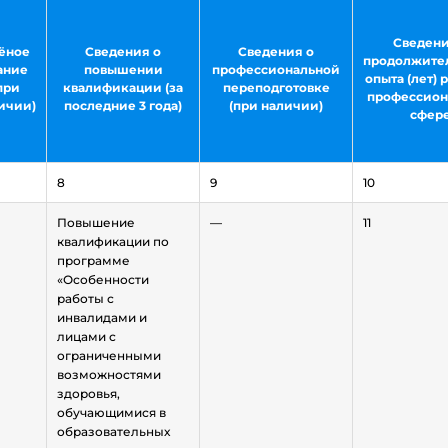
Сведени
ёное
Сведения о
Сведения о
продолжите
ание
повышении
профессиональной
опыта (лет) 
при
квалификации (за
переподготовке
профессион
ичии)
последние 3 года)
(при наличии)
сфер
8
9
10
Повышение
—
11
квалификации по
программе
«Особенности
работы с
инвалидами и
лицами с
ограниченными
возможностями
здоровья,
обучающимися в
образовательных