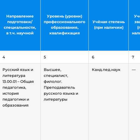
Направление
Уровень (уровни)
Уч
подготовки/
профессионального
Учёная степень
зв
специальности,
образования,
(при наличии)
(
в т.ч. научной
квалификация
нал
4
5
6
7
Русский язык и
Высшее,
Канд.пед.наук
—
литература
специалист,
13.00.01 – Общая
филолог.
педагогика,
Преподаватель
история
русского языка и
педагогики и
литературы
образования