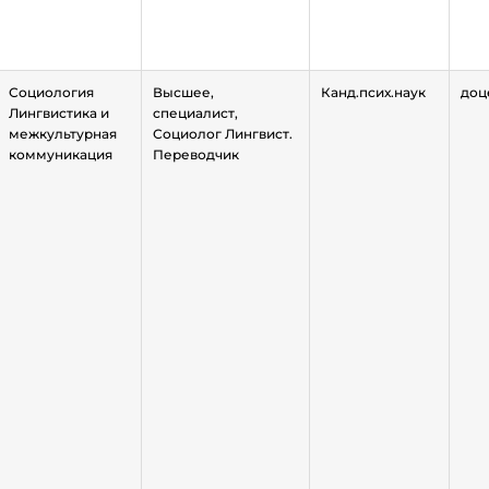
Социология
Высшее,
Канд.псих.наук
доц
Лингвистика и
специалист,
межкультурная
Социолог Лингвист.
коммуникация
Переводчик