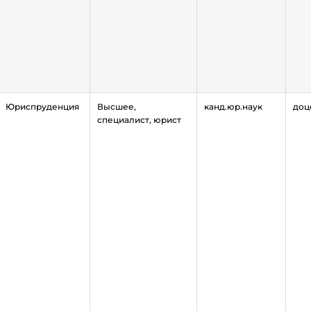
Юриспруденция
Высшее,
канд.юр.наук
доц
специалист, юрист