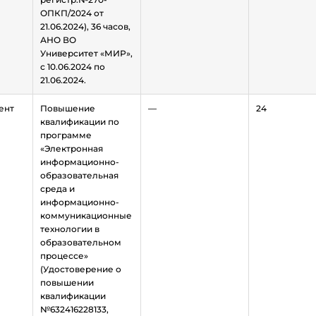
ОПКП/2024 от
21.06.2024), 36 часов,
АНО ВО
Университет «МИР»,
с 10.06.2024 по
21.06.2024.
ент
Повышение
—
24
квалификации по
программе
«Электронная
информационно-
образовательная
среда и
информационно-
коммуникационные
технологии в
образовательном
процессе»
(Удостоверение о
повышении
квалификации
№632416228133,