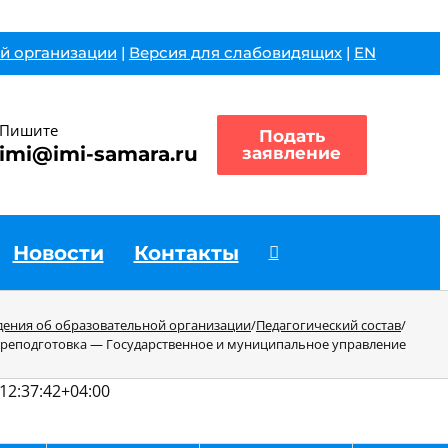
й организации
|
Версия для слабовидящих
|
EN
Пишите
Подать
imi@imi-samara.ru
заявление
Новости
Контакты
дения об образовательной организации
/
Педагогический состав
/
реподготовка — Государственное и муниципальное управление
12:37:42+04:00