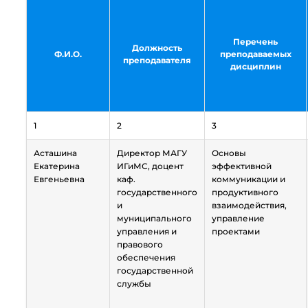
Перечень
Должность
Ф.И.О.
преподаваемых
преподавателя
дисциплин
1
2
3
Асташина
Директор МАГУ
Основы
Екатерина
ИГиМС, доцент
эффективной
Евгеньевна
каф.
коммуникации и
государственного
продуктивного
и
взаимодействия,
муниципального
управление
управления и
проектами
правового
обеспечения
государственной
службы