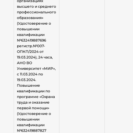
организациях
высшего и среднего
профессионального
образования»
(Удостоверение о
повышении
квалификации
№632419887696
регистр.№007-
ОПКП/2024 от
19.03.2024), 24 часа,
АНО ВО
Университет «МИР»,
с 11.03.2024 по
19.03.2024.
Повышение
квалификации по
программе «Охрана
труда и оказание
первой помощи»
(Удостоверение о
повышении
квалификации
№632419887827