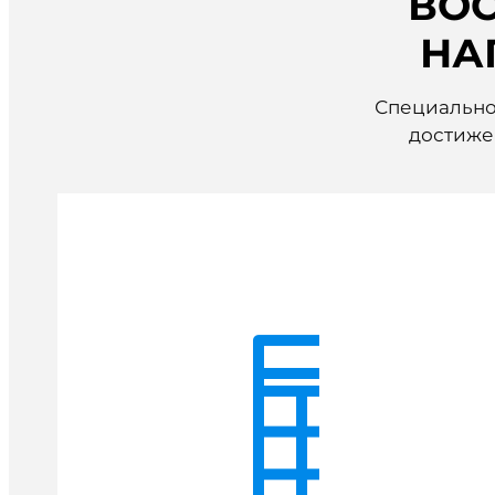
ВОС
НА
Специальнос
достиже