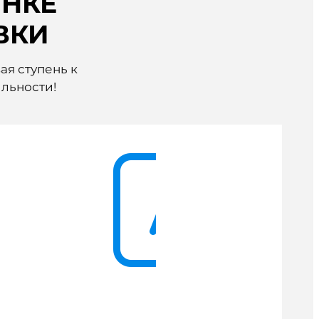
ЫНКЕ
ВКИ
ая ступень к
льности!