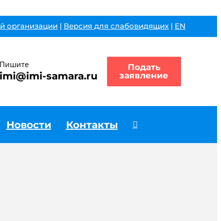
й организации
|
Версия для слабовидящих
|
EN
Пишите
Подать
imi@imi-samara.ru
заявление
Новости
Контакты