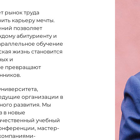
ет рынок труда
ить карьеру мечты.
ений позволяет
дому абитуриенту и
параллельное обучение
ская жизнь становится
ных и
ые превращают
нников.
университета,
ведущие организации в
ного развития. Мы
 в новые
качественный учебный
конференции, мастер-
 компаниями-