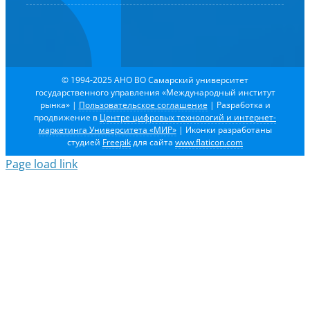
© 1994-2025 АНО ВО Самарский университет
государственного управления «Международный институт
рынка»
|
Пользовательское соглашение
| Разработка и
продвижение в
Центре цифровых технологий и интернет-
маркетинга Университета «МИР»
| Иконки разработаны
студией
Freepik
для сайта
www.flaticon.com
Page load link