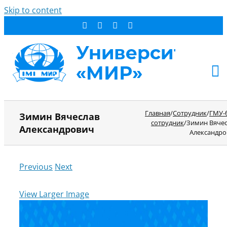
Skip to content
АБИТУРИЕНТУ
Главная
/
Сотрудник
/
ГМУ-
Зимин Вячеслав
сотрудник
/
Зимин Вяче
СТУДЕНТУ
Александрович
Александро
ДОПОБРАЗОВАНИЕ
ОБ УНИВЕРСИТЕТЕ
Previous
Next
НОВОСТИ
КОНТАКТЫ
View Larger Image
РЕЗУЛЬТАТ ПОИСКА: