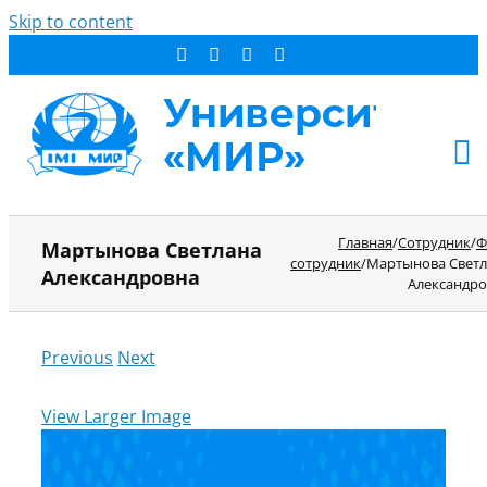
Skip to content
АБИТУРИЕНТУ
Главная
/
Сотрудник
/
Ф
Мартынова Светлана
сотрудник
/
Мартынова Светл
СТУДЕНТУ
Александровна
Александр
ДОПОБРАЗОВАНИЕ
ОБ УНИВЕРСИТЕТЕ
Previous
Next
НОВОСТИ
КОНТАКТЫ
View Larger Image
РЕЗУЛЬТАТ ПОИСКА: