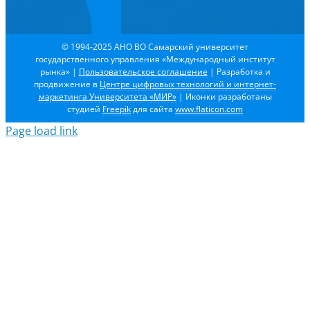
© 1994-2025 АНО ВО Самарский университет
государственного управления «Международный институт
рынка»
|
Пользовательское соглашение
| Разработка и
продвижение в
Центре цифровых технологий и интернет-
маркетинга Университета «МИР»
| Иконки разработаны
студией
Freepik
для сайта
www.flaticon.com
Page load link