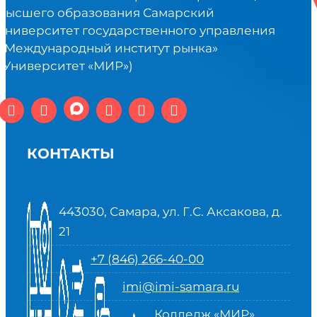
высшего образования Самарский
университет государственного управления
«Международный институт рынка»
(Университет «МИР»)
КОНТАКТЫ
443030, Самара, ул. Г.С. Аксакова, д.
21
+7 (846) 266-40-00
imi@imi-samara.ru
Колледж «МИР»