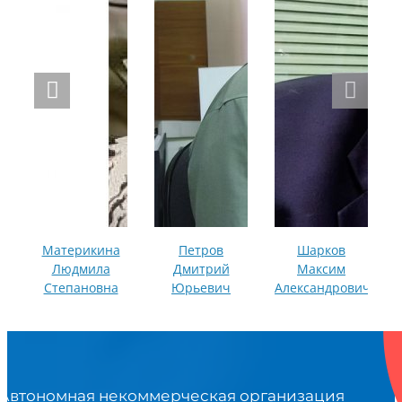
Материкина
Петров
Шарков
Людмила
Дмитрий
Максим
Степановна
Юрьевич
Александрович
Автономная некоммерческая организация